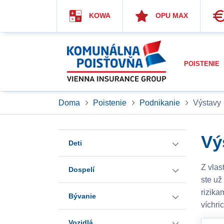
KOWA
OPU MAX
POISTENIE
Doma
Poistenie
Podnikanie
Výstavy
Vý
Deti
Z vlas
Dospelí
Provital Partner detské
ste už
pripoistenia
rizika
Bývanie
Rizikové poistenie
víchri
Provital Partner
Provital Invest detské
Vozidlá