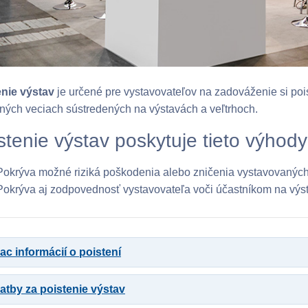
enie výstav
je určené pre vystavovateľov na zadováženie si poi
ných veciach sústredených na výstavách a veľtrhoch.
stenie výstav poskytuje tieto výhody
Pokrýva možné riziká poškodenia alebo zničenia vystavovaných
Pokrýva aj zodpovednosť vystavovateľa voči účastníkom na výs
ac informácií o poistení
latby za poistenie výstav