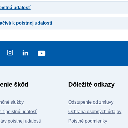
oistná udalosť
ačivá k poistnej udalosti
enie škôd
Dôležité odkazy
nčné služby
Odstúpenie od zmluvy
iť poistnú udalosť
Ochrana osobných údajov
stav poistnej udalosti
Poistné podmienky