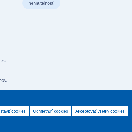
nehnuteľnosť
ies
mov,
staviť cookies
Odmietnuť cookies
Akceptovať všetky cookies
Stránky podporuje redakčný system
ActiveWeb