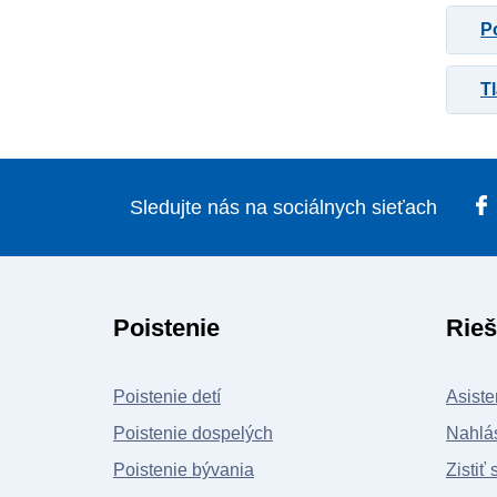
P
Primátori a starostovia
Environmentálna škoda
Tl
Výkon štátnej služby
Neštátne zdravotnícke
zariadenia
Sledujte nás na sociálnych sieťach
Environmentálna škoda
Poistenie
Rieš
Poistenie detí
Asiste
Poistenie dospelých
Nahlás
Poistenie bývania
Zistiť 