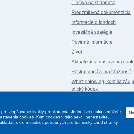
Tlačivá na stiahnutie
Predzmluvná dokumentácia
Informácie o fondoch
Investičná stratégia
Povinné informácie
Život
Aktualizácia nastavenia cook
Postup podávania sťažností
Whistleblowing, konflikt záuj
etický kódex
Vyhlásenie o prístupnosti
pre zlepšovanie kvality prehliadania. Jednotlivé cookies môžete
Na
Nastavenia cookies. Kým cookies v tejto sekcii nenastavíte,
 ukladať, okrem cookies potrebných pre technický chod stránky.