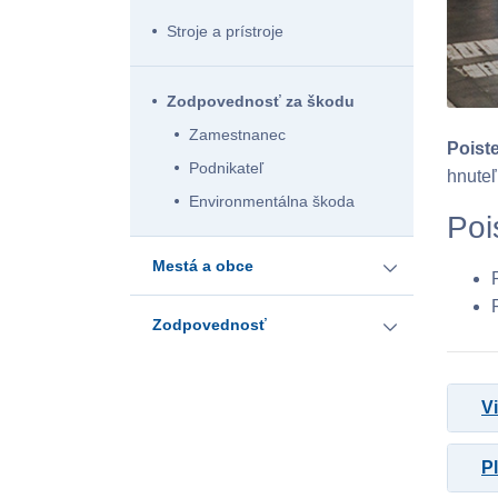
Povinné zmluvné poistenie
Stroje a prístroje
Havarijné poistenie
Zodpovednosť za škodu
Nákladné auto
Zamestnanec
Povinné zmluvné poistenie
Poist
Podnikateľ
hnuteľ
Havarijné poistenie
Environmentálna škoda
Poi
Traktor
Mestá a obce
Povinné zmluvné poistenie
Zodpovednosť
Primátori a starostovia
Zamestnanec
Poistenie obecného majetku
Vi
Podnikateľ
P
Zodpovednosť obce