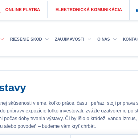
ONLINE PLATBA
ELEKTRONICKÁ KOMUNIKÁCIA
RIEŠENIE ŠKÔD
ZAUJÍMAVOSTI
O NÁS
KONTA
stavy
tnej skúsenosti vieme, koľko práce, času i peňazí stojí príprava s
 do prípravy expozície toľko investovali, zvážte uzatvorenie p
mi počas doby trvania výstavy. Či by išlo o krádež, vandalizmu
cu alebo povodeň – budeme vám kryť chrbát.