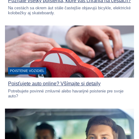
Poznáte všetky poistenia, ktoré vás chránia na cestách?
Na cestách sa okrem áut stále častejšie objavujú bicykle, elektrické
kolobežky aj skateboardy.
KATEGÓRIA:
POISTENIE VOZIDIEL
Poisťujete auto online? Všímajte si detaily
Potrebujete povinné zmluvné alebo havarijné poistenie pre svoje
auto?