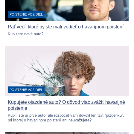
KATEGÓRIA:
POISTENIE VOZIDIEL
Päť vecí, ktoré by ste mali vedieť o havarijnom poistení
Kupujete nové auto?
KATEGÓRIA:
POISTENIE VOZIDIEL
Kupujete ojazdené auto? O dôvod viac zvážiť havarijné
poistenie
Kúpili ste si prvé auto, ale rozpočet vám dovolil len tzv. “jazdenku“,
pri ktorej o havarijnom poistení ani neuvažujete?