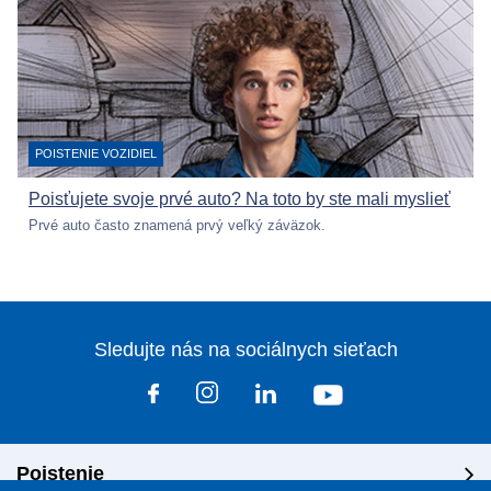
KATEGÓRIA:
POISTENIE VOZIDIEL
Poisťujete svoje prvé auto? Na toto by ste mali myslieť
Prvé auto často znamená prvý veľký záväzok.
Sledujte nás na sociálnych sieťach
Poistenie