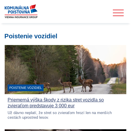
Poistenie vozidiel
KATEGÓRIA:
POISTENIE VOZIDIEL
Priemerná výška škody z rizika stret vozidla so
zvieraťom predstavuje 3 000 eur
Už dávno neplatí, že stret so zvieraťom hrozí len na menších
cestách uprostred lesov.