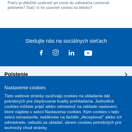
Prečo je dôležité uzatvoriť pri ceste do zahraničia cestovné
poistenie? Stačí si ho uzavrieť cestou na letisko?
Sledujte nás na sociálnych sieťach
Poistenie
Nastavenie cookies
Riešenie škôd
Tieto webové stránky využívajú cookies na ukladanie dát
potrebných pre zlepšovanie kvality prehliadania. Jednotlivé
cookies môžete prijať alebo odmietnuť na základe nastavení,
Dôležité odkazy
ktoré nájdete v sekcii Nastavenia cookies. Kým cookies v tejto
sekcii nenastavíte, nekliknete na tlačidlo „Akceptovať“ alebo ich
odmietnete, nebudú sa ukladať, okrem cookies potrebných pre
technický chod stránky.