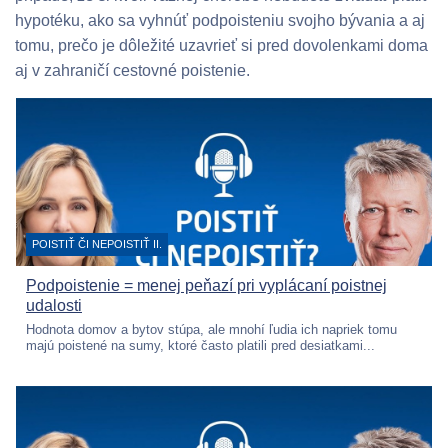
hypotéku, ako sa vyhnúť podpoisteniu svojho bývania a aj
tomu, prečo je dôležité uzavrieť si pred dovolenkami doma
aj v zahraničí cestovné poistenie.
KATEGÓRIA:
POISTIŤ ČI NEPOISTIŤ II.
Podpoistenie = menej peňazí pri vyplácaní poistnej
udalosti
Hodnota domov a bytov stúpa, ale mnohí ľudia ich napriek tomu
majú poistené na sumy, ktoré často platili pred desiatkami...