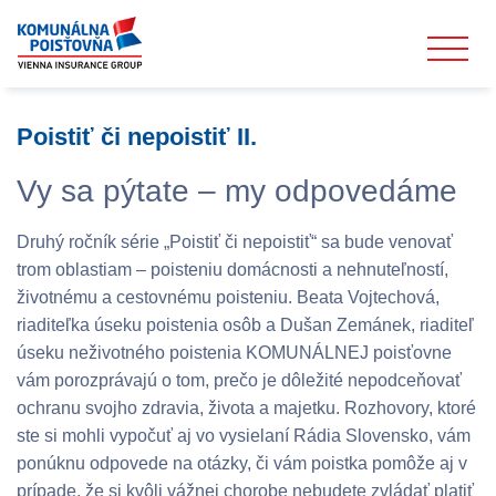
Poistiť či nepoistiť II.
Vy sa pýtate – my odpovedáme
Druhý ročník série „Poistiť či nepoistiť“ sa bude venovať
trom oblastiam – poisteniu domácnosti a nehnuteľností,
životnému a cestovnému poisteniu. Beata Vojtechová,
riaditeľka úseku poistenia osôb a Dušan Zemánek, riaditeľ
úseku neživotného poistenia KOMUNÁLNEJ poisťovne
vám porozprávajú o tom, prečo je dôležité nepodceňovať
ochranu svojho zdravia, života a majetku. Rozhovory, ktoré
ste si mohli vypočuť aj vo vysielaní Rádia Slovensko, vám
ponúknu odpovede na otázky, či vám poistka pomôže aj v
prípade, že si kvôli vážnej chorobe nebudete zvládať platiť