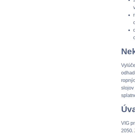
Nek
Vylúče
odhado
ropnýc
slojov
splatn
Úva
VIG pr
2050. 