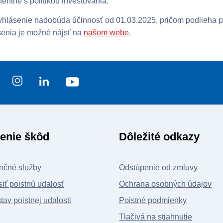
tentné s politikou investovania.
yhlásenie nadobúda účinnosť od 01.03.2025, pričom podlieha 
enia je možné nájsť na
našom webe
.
enie škôd
Dôležité odkazy
nčné služby
Odstúpenie od zmluvy
iť poistnú udalosť
Ochrana osobných údajov
stav poistnej udalosti
Poistné podmienky
Tlačivá na stiahnutie