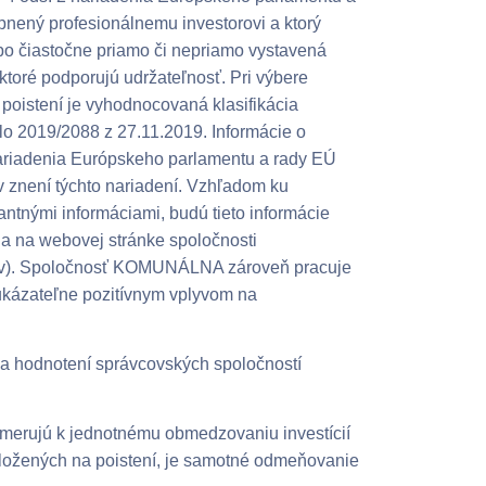
upnený profesionálnemu investorovi a ktorý
bo čiastočne priamo či nepriamo vystavená
toré podporujú udržateľnosť. Pri výbere
poistení je vyhodnocovaná klasifikácia
lo 2019/2088 z 27.11.2019. Informácie o
 Nariadenia Európskeho parlamentu a rady EÚ
v znení týchto nariadení. Vzhľadom ku
tnými informáciami, budú tieto informácie
h a na webovej stránke spoločnosti
ov). Spoločnosť KOMUNÁLNA zároveň pracuje
reukázateľne pozitívnym vplyvom na
re a hodnotení správcovských spoločností
merujú k jednotnému obmedzovaniu investícií
založených na poistení, je samotné odmeňovanie