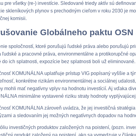
u pre všetky (re-) investície. Sledované triedy aktív sú definov
ie skleníkových plynov s prechodným cieľom v roku 2030 je mo
ičnej komisii.
ušovanie Globálneho paktu OSN 
nie spoločností, ktoré porušujú ľudské práva alebo porušujú p
 ľudské a pracovné práva, environmentálne a protikorupčné op
 do ich splatnosti, expozície bez splatnosti boli už eliminované.
čnosť KOMUNÁLNA uplatňuje prístup VIG popísaný vyššie a tý
eľnosť, konkrétne rizikám environmentálnej a sociálnej udalosti,
by mohli mať negatívny vplyv na hodnotu investícií. Aj vďaka diverz
LNA minimálne vystavené riziku straty hodnoty vyplývajúcej z 
nosť KOMUNÁLNA zároveň uvádza, že jej investičná stratégia po
ýzami a sledovaním jej možných negatívnych dopadov na hodnotu
fóliu investičných produktov založených na poistení, (pozn. inv
estičný produkt založený na poistení, ako sa vymedzuje v člán