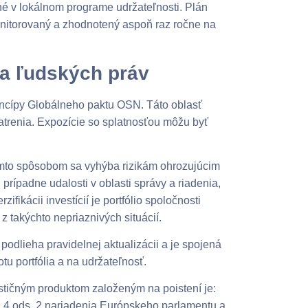
ané v lokálnom programe udržateľnosti. Plán
nitorovaný a zhodnotený aspoň raz ročne na
a ľudských práv
rincípy Globálneho paktu OSN. Táto oblasť
atrenia. Expozície so splatnosťou môžu byť
mto spôsobom sa vyhýba rizikám ohrozujúcim
 prípadne udalosti v oblasti správy a riadenia,
ifikácii investícií je portfólio spoločnosti
takýchto nepriaznivých situácií.
dlieha pravidelnej aktualizácii a je spojená
 portfólia a na udržateľnosť.
estičným produktom založeným na poistení je:
ku 4 ods. 2 nariadenia Európskeho parlamentu a