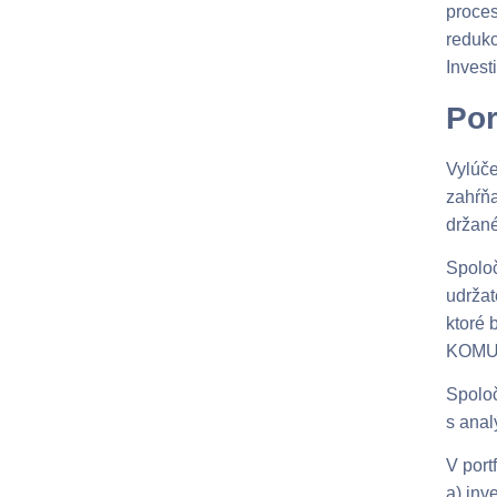
proces
redukc
Invest
Por
Vylúče
zahŕňa
držané
Spolo
udržat
ktoré 
KOMUNÁ
Spoloč
s anal
V port
a) inv