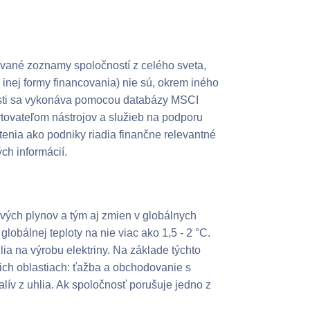
vané zoznamy spoločností z celého sveta,
 inej formy financovania) nie sú, okrem iného
nosti sa vykonáva pomocou databázy MSCI
ytovateľom nástrojov a služieb na podporu
tenia ako podniky riadia finančne relevantné
ých informácií.
ových plynov a tým aj zmien v globálnych
obálnej teploty na nie viac ako 1,5 - 2 °C.
a na výrobu elektriny. Na základe týchto
ich oblastiach: ťažba a obchodovanie s
alív z uhlia. Ak spoločnosť porušuje jedno z