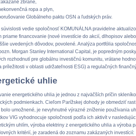
zakázané zbrane,
nekonvenčná ropa a plyn,
porušovanie Globálneho paktu OSN a ľudských práv.
o súvislosti vedie spoločnosť KOMUNÁLNA pravidelne aktualizo
h priame financovanie (nové investície do akcií, dlhopisov alebo
yššie uvedených dôvodov, povolené. Analýza portfólia spoloč
pozn. Morgan Stanley International Capital, je popredným posk
kých rozhodnutí pre globálnu investičnú komunitu, vrátane hodno
 a príležitosti v oblasti udržateľnosti ESG) a regulačných finančn
rgetické uhlie
anie energetického uhlia je jednou z najväčších príčin skleník
ických podmienkach. Cieľom Parížskej dohody je obmedziť rast gl
 bolo umožnené, je nevyhnutné výrazné zníženie používania uhli
kov VIG vyhodnocuje spoločnosti podľa ich aktivít v nasledujúc
tickým uhlím, výroba elektriny z energetického uhlia a výroba p
ovných kritérií, je zaradená do zoznamu zakázaných investícií: