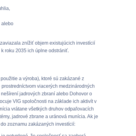
hlia,
a alebo
iazala znížiť objem existujúcich investícií
k roku 2035 ich úplne odstrániť.
oužitie a výroba), ktoré sú zakázané z
é prostredníctvom viacerých medzinárodných
 nešírení jadrových zbraní alebo Dohovor o
uje VIG spoločnosti na základe ich aktivít v
nícia vrátane všetkých druhov odpaľovacích
témy, jadrové zbrane a uránová munícia. Ak je
 do zoznamu zakázaných investícií:
e potvrdené, že spoločnosť sa zaoberá