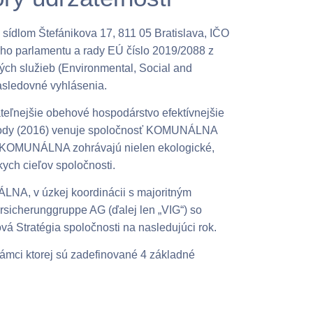
ídlom Štefánikova 17, 811 05 Bratislava, IČO
o parlamentu a rady EÚ číslo 2019/2088 z
ných služieb (Environmental, Social and
nasledovné vyhlásenia.
teľnejšie obehové hospodárstvo efektívnejšie
ohody (2016) venuje spoločnosť KOMUNÁLNA
sti KOMUNÁLNA zohrávajú nielen ekologické,
kych cieľov spoločnosti.
LNA, v úzkej koordinácii s majoritným
herunggruppe AG (ďalej len „VIG“) so
vá Stratégia spoločnosti na nasledujúci rok.
v rámci ktorej sú zadefinované 4 základné