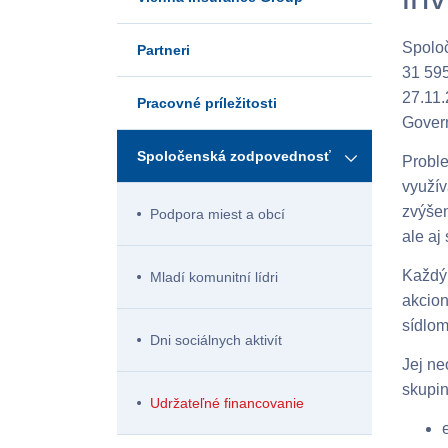
Spoloč
Partneri
31 59
27.11.
Pracovné príležitosti
Gover
Spoločenská zodpovednosť
Proble
využí
zvýšen
Podpora miest a obcí
ale aj
Každý 
Mladí komunitní lídri
akcio
sídlom
Dni sociálnych aktivít
Jej ne
skupin
Udržateľné financovanie