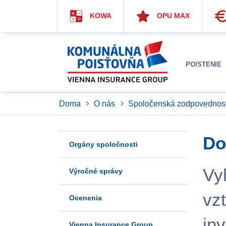
KOWA
OPU MAX
POISTENIE
Doma
O nás
Spoločenská zodpovednos
Do
Orgány spoločnosti
Vyh
Výročné správy
vz
Ocenenia
in
Vienna Insurance Group