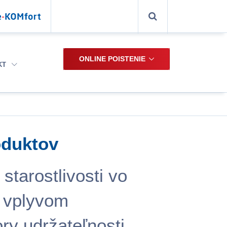
ONLINE POISTENIE
KT
oduktov
 starostlivosti vo
 vplyvom
ry udržateľnosti