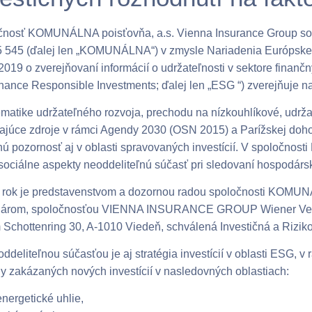
nosť KOMUNÁLNA poisťovňa, a.s. Vienna Insurance Group so s
5 545 (ďalej len „KOMUNÁLNA“) v zmysle Nariadenia Európskeh
2019 o zverejňovaní informácií o udržateľnosti v sektore finanč
nance Responsible Investments;
ďalej len „ESG “) zverejňuje 
matike udržateľného rozvoja, prechodu na nízkouhlíkové, udrža
vajúce zdroje v rámci Agendy 2030 (OSN 2015) a Parížskej d
ú pozornosť aj v oblasti spravovaných investícií. V spoločno
 sociálne aspekty neoddeliteľnú súčasť pri sledovaní hospodárs
rok je predstavenstvom a dozornou radou spoločnosti KOMUNÁ
nárom, spoločnosťou VIENNA INSURANCE GROUP Wiener Versic
 Schottenring 30, A-1010 Viedeň, schválená Investičná a Riziko
oddeliteľnou súčasťou je aj stratégia investícií v oblasti ESG, 
y zakázaných nových investícií v nasledovných oblastiach:
energetické uhlie,