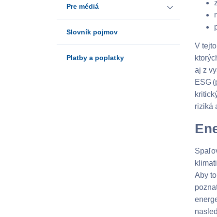
Pre médiá
Slovník pojmov
Korporátna identita
V tejt
Platby a poplatky
ktorýc
Kontakt pre médiá
aj z v
ESG
(
kritic
riziká
Ene
Spaľov
klimat
Aby to
poznat
energe
nasled