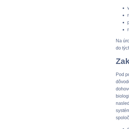
Na úro
do týc
Zak
Pod po
dôvodo
dohovo
biolog
nasled
systém
spoloč