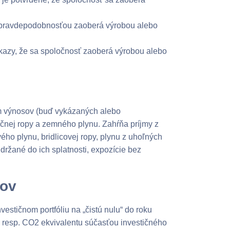
u pravdepodobnosťou zaoberá výrobou alebo
kazy, že sa spoločnosť zaoberá výrobou alebo
om výnosov (buď vykázaných alebo
čnej ropy a zemného plynu. Zahŕňa príjmy z
vého plynu, bridlicovej ropy, plynu z uhoľných
držané do ich splatnosti, expozície bez
nov
estičnom portfóliu na „čistú nulu“ do roku
, resp. CO2 ekvivalentu súčasťou investičného