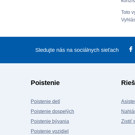
konzis
Toto v
Vyhlás
Sledujte nás na sociálnych sieťach
Poistenie
Rieš
Poistenie detí
Asiste
Poistenie dospelých
Nahlás
Poistenie bývania
Zistiť 
Poistenie vozidiel