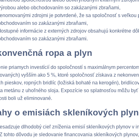
výrobou alebo obchodovaním so zakázanými zbraňami,
renomovanými zdrojmi je potvrdené, že sa spoločnosť s veľko
obchodovaním so zakázanými zbraňami,
dostupné informácie z externých zdrojov obsahujú konkrétne dô
obchodovaním so zakázanými zbraňami.
onvenčná ropa a plyn
nie priamych investícií do spoločností s maximálnym percent
vaných) vyšším ako 5 %, ktoré spoločnosť získava z nekonven
h pieskov, ropných bridlíc (ložiská bohaté na kerogén), bridlico
 a metánu z uhoľného sloja. Expozície so splatnosťou môžu byť 
osti boli už eliminované.
hy o emisiách skleníkových ply
esadzuje dlhodobý cieľ zníženia emisií skleníkových plynov v inv
Z tohto dôvodu je sledovanie financovania skleníkových plynov