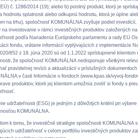
EÚ) č. 1286/2014 (19); alebo b) poistný produkt, ktorý je spríst
 hodnotu splatnosti alebo odkupnú hodnotu, ktorá je úplne ale
m na trhu), spoločnosť KOMUNÁLNA zvyšuje podiel investícií, k
 na investovanie v rámci investičných produktov založených na 
eľnosti podľa Nariadenia Európskeho parlamentu a rady EÚ čís
ikácii fondu, vrátane informácií vyplývajúcich z implementácie
2020/852 z 18. júna 2020 sú od 1.1.2022 sprístupnené klientom 
nosti, že spoločnosť KOMUNÁLNA nedisponuje všetkými relevan
hať pravidelnej revízii a aktualizácii v príslušných dokumentoc
ÁLNA v časti Informácie o fondoch (www.kpas.sk/vyvoj-fond
prave produktov, ktoré jej klientom umožnia zvoliť si fondy s p
eľnosť.
ie udržateľnosti (ESG) je jedným z dôležitých kritérií pri výbe
čnosťou KOMUNÁLNA.
om k tomu, že investičné stratégie spoločnosti KOMUNÁLNA s
júcich udržateľnosť v celom portfóliu investičných produktov 