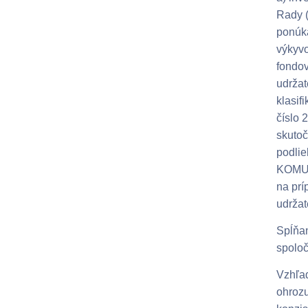
Rady (
ponúka
výkyvo
fondov
udržat
klasif
číslo 
skutoč
podlie
KOMUN
na prí
udržat
Spĺňan
spolo
Vzhľad
ohrozu