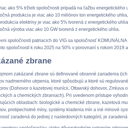
viac ako 5% tržieb spoločnosti pripadá na ťažbu energetického u
ročná produkcia je viac ako 10 miliónov ton energetického uhlia,
produkcia elektriny je viac ako 5% tvorená z energetického uhli
ročná výroba viac ako 10 GW tvorená z energetického uhlia.
vni spoločností patriacich do VIG sa spoločnosť KOMUNÁLNA zav
hto spoločností k roku 2025 na 50% v porovnaní s rokom 2019 a 
ázané zbrane
jmom zakázané zbrane sú definované obranné zariadenia (ich p
v nadmerného utrpenia, ktoré spôsobujú a ktoré sú regulovan
rov (Dohovor o kazetovej munícii, Ottawský dohovor, Zmluva o
ických a chemických zbraniach). Pri uvedenom prístupe vyhodnoc
ujúcich oblastiach: biologické a chemické zbrane, kazetová mu
ov, protipechotné míny, systémy kladenia mín a iné mínové sys
nosť zaradená do jednej z nasledovných kategórií, je zaradená
samotnou spoločnosťou alebo dôveryhodným externým zdrojom j