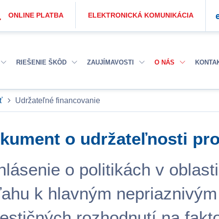
ONLINE PLATBA
ELEKTRONICKÁ KOMUNIKÁCIA
RIEŠENIE ŠKÔD
ZAUJÍMAVOSTI
O NÁS
KONTA
ť
Udržateľné financovanie
kument o udržateľnosti pr
lásenie o politikách v oblasti
ťahu k hlavným nepriaznivým
vestičných rozhodnutí na fakto