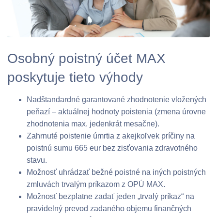
Osobný poistný účet MAX
poskytuje tieto výhody
Nadštandardné garantované zhodnotenie vložených
peňazí – aktuálnej hodnoty poistenia (zmena úrovne
zhodnotenia max. jedenkrát mesačne).
Zahrnuté poistenie úmrtia z akejkoľvek príčiny na
poistnú sumu 665 eur bez zisťovania zdravotného
stavu.
Možnosť uhrádzať bežné poistné na iných poistných
zmluvách trvalým príkazom z OPÚ MAX.
Možnosť bezplatne zadať jeden „trvalý príkaz“ na
pravidelný prevod zadaného objemu finančných