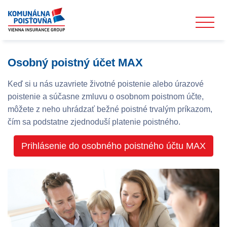
Osobný poistný účet MAX
Keď si u nás uzavriete životné poistenie alebo úrazové
poistenie a súčasne zmluvu o osobnom poistnom účte,
môžete z neho uhrádzať bežné poistné trvalým príkazom,
čím sa podstatne zjednoduší platenie poistného.
Prihlásenie do osobného poistného účtu MAX