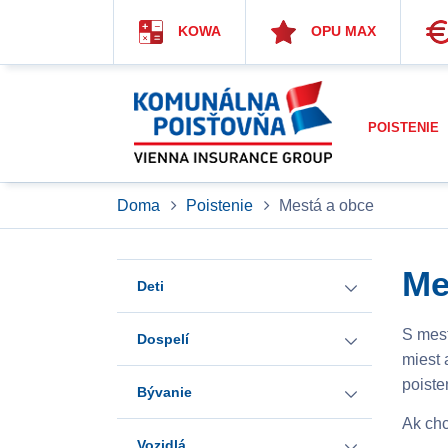
KOWA
OPU MAX
POISTENIE
Doma
Poistenie
Mestá a obce
Me
Deti
S mest
Dospelí
Provital Partner detské
miest 
pripoistenia
poiste
Bývanie
Rizikové poistenie
Ak chc
Provital Partner
Provital Invest detské
Vozidlá