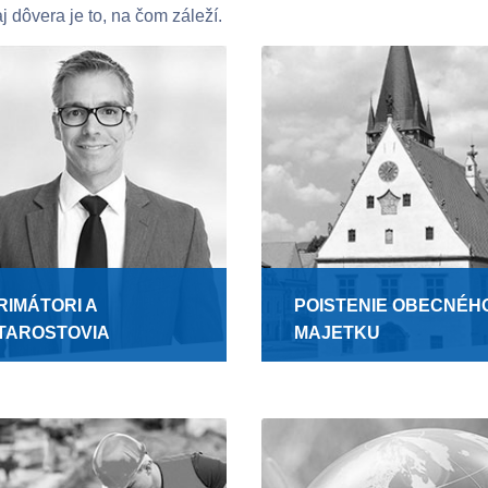
j dôvera je to, na čom záleží.
RIMÁTORI A
POISTENIE OBECNÉH
TAROSTOVIA
MAJETKU