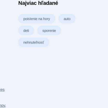
Najviac hľadané
poistenie na hory
auto
deti
sporenie
nehnuteľnosť
ies
mov,