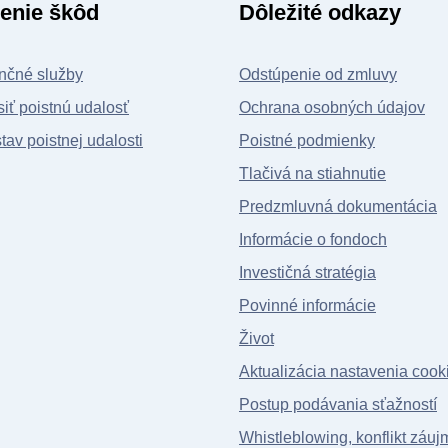
enie škôd
Dôležité odkazy
nčné služby
Odstúpenie od zmluvy
iť poistnú udalosť
Ochrana osobných údajov
stav poistnej udalosti
Poistné podmienky
Tlačivá na stiahnutie
Predzmluvná dokumentácia
Informácie o fondoch
Investičná stratégia
Povinné informácie
Život
Aktualizácia nastavenia cook
Postup podávania sťažností
Whistleblowing, konflikt záuj