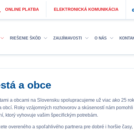
ONLINE PLATBA
ELEKTRONICKÁ KOMUNIKÁCIA
RIEŠENIE ŠKÔD
ZAUJÍMAVOSTI
O NÁS
KONTA
stá a obce
ami a obcami na Slovensku spolupracujeme už viac ako 25 ro
a obcí. Roky vzájomných rozhovorov a skúseností nám pomohli 
ní, ktorý vyhovuje vašim špecifickým potrebám.
ete overeného a spoľahlivého partnera pre dobré i horšie časy,