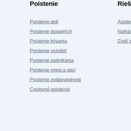
Poistenie
Rieš
Poistenie detí
Asiste
Poistenie dospelých
Nahlás
Poistenie bývania
Zistiť 
Poistenie vozidiel
Poistenie podnikania
Poistenie miest a obcí
Poistenie zodpovednosti
Cestovné poistenie