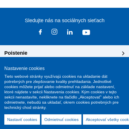
Sledujte nás na sociálnych sieťach
Poistenie
Nastavenie cookies
Riešenie škôd
Tieto webové stránky využívajú cookies na ukladanie dát
potrebných pre zlepšovanie kvality prehliadania. Jednotlivé
Dôležité odkazy
cookies môžete prijať alebo odmietnuť na základe nastavení,
ktoré nájdete v sekcii Nastavenia cookies. Kým cookies v tejto
sekcii nenastavíte, nekliknete na tlačidlo „Akceptovať“ alebo ich
odmietnete, nebudú sa ukladať, okrem cookies potrebných pre
technický chod stránky.
Stránky podporuje redakčný system
ActiveWeb
Nastaviť cookies
Odmietnuť cookies
Akceptovať všetky cook