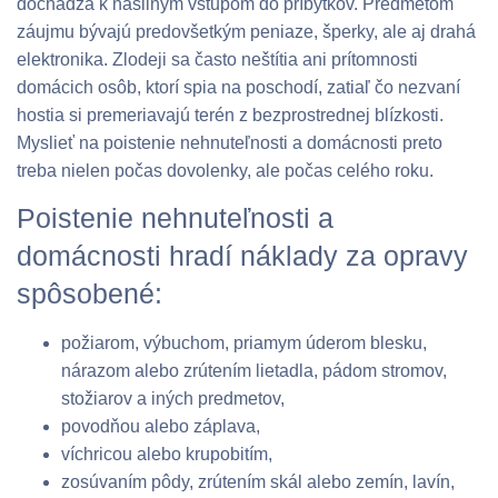
dochádza k násilným vstupom do príbytkov. Predmetom
záujmu bývajú predovšetkým peniaze, šperky, ale aj drahá
elektronika. Zlodeji sa často neštítia ani prítomnosti
domácich osôb, ktorí spia na poschodí, zatiaľ čo nezvaní
hostia si premeriavajú terén z bezprostrednej blízkosti.
Myslieť na poistenie nehnuteľnosti a domácnosti preto
treba nielen počas dovolenky, ale počas celého roku.
Poistenie nehnuteľnosti a
domácnosti hradí náklady za opravy
spôsobené:
požiarom, výbuchom, priamym úderom blesku,
nárazom alebo zrútením lietadla, pádom stromov,
stožiarov a iných predmetov,
povodňou alebo záplava,
víchricou alebo krupobitím,
zosúvaním pôdy, zrútením skál alebo zemín, lavín,