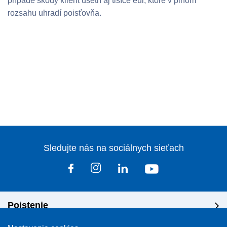
prípade škody klient ušetrí aj tisíce eur, ktoré v plnom
rozsahu uhradí poisťovňa.
Sledujte nás na sociálnych sieťach
Poistenie