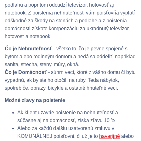
podlahu a popritom odcudzí televízor, hotovosť aj
notebook. Z poistenia nehnuteľnosti vám poisťovňa vyplatí
odškodné za škody na stenách a podlahe a z poistenia
domácnosti získate kompenzáciu za ukradnutý televízor,
hotovosť a notebook.
Čo je Nehnuteľnosť
- všetko to, čo je pevne spojené s
bytom alebo rodinným domom a nedá sa oddeliť, napríklad
sanita, strecha, steny, múry, okná.
Čo je Domácnosť
- súhrn vecí, ktoré z vášho domu či bytu
vypadnú, ak by ste ho otočili na ruby. Teda nábytok,
spotrebiče, obrazy, bicykle a ostatné hnuteľné veci.
Možné zľavy na poistenie
Ak klient uzavrie poistenie na nehnuteľnosť a
súčasne aj na domácnosť, získa zľavu 10 %
Alebo za každú ďalšiu uzatvorenú zmluvu v
KOMUNÁLNEJ poisťovni, či už je to
havarijné
alebo