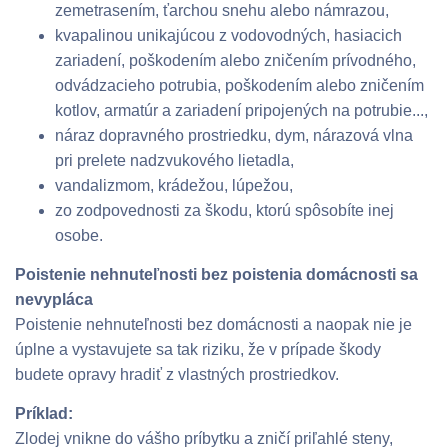
zemetrasením, ťarchou snehu alebo námrazou,
kvapalinou unikajúcou z vodovodných, hasiacich
zariadení, poškodením alebo zničením prívodného,
odvádzacieho potrubia, poškodením alebo zničením
kotlov, armatúr a zariadení pripojených na potrubie...,
náraz dopravného prostriedku, dym, nárazová vlna
pri prelete nadzvukového lietadla,
vandalizmom, krádežou, lúpežou,
zo zodpovednosti za škodu, ktorú spôsobíte inej
osobe.
Poistenie nehnuteľnosti bez poistenia domácnosti sa
nevypláca
Poistenie nehnuteľnosti bez domácnosti a naopak nie je
úplne a vystavujete sa tak riziku, že v prípade škody
budete opravy hradiť z vlastných prostriedkov.
Príklad:
Zlodej vnikne do vášho príbytku a zničí priľahlé steny,