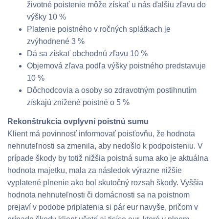
životné poistenie môže získať u nás ďalšiu zľavu do
výšky 10 %
Platenie poistného v ročných splátkach je
zvýhodnené 3 %
Dá sa získať obchodnú zľavu 10 %
Objemová zľava podľa výšky poistného predstavuje
10 %
Dôchodcovia a osoby so zdravotným postihnutím
získajú znížené poistné o 5 %
Rekonštrukcia ovplyvní poistnú sumu
Klient má povinnosť informovať poisťovňu, že hodnota
nehnuteľnosti sa zmenila, aby nedošlo k podpoisteniu. V
prípade škody by totiž nižšia poistná suma ako je aktuálna
hodnota majetku, mala za následok výrazne nižšie
vyplatené plnenie ako bol skutočný rozsah škody. Vyššia
hodnota nehnuteľnosti či domácnosti sa na poistnom
prejaví v podobe priplatenia si pár eur navyše, pričom v