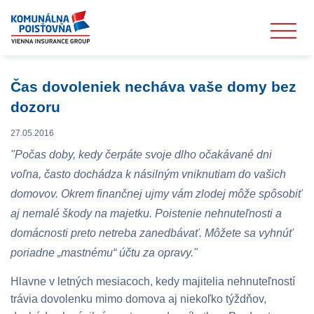
Čas dovoleniek necháva vaše domy bez
dozoru
27.05.2016
"Počas doby, kedy čerpáte svoje dlho očakávané dni
voľna, často dochádza k násilným vniknutiam do vašich
domovov. Okrem finančnej ujmy vám zlodej môže spôsobiť
aj nemalé škody na majetku. Poistenie nehnuteľnosti a
domácnosti preto netreba zanedbávať. Môžete sa vyhnúť
poriadne „mastnému“ účtu za opravy."
Hlavne v letných mesiacoch, kedy majitelia nehnuteľností
trávia dovolenku mimo domova aj niekoľko týždňov,