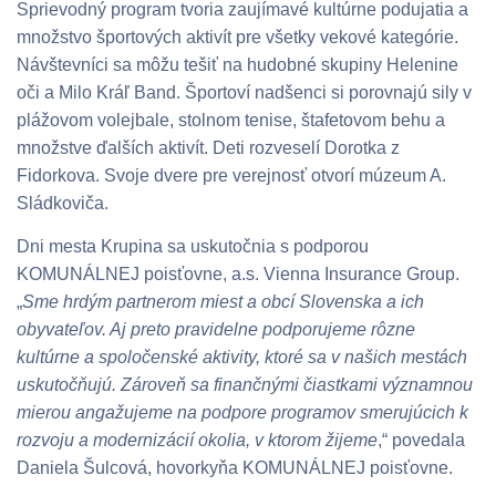
Sprievodný program tvoria zaujímavé kultúrne podujatia a
množstvo športových aktivít pre všetky vekové kategórie.
Návštevníci sa môžu tešiť na hudobné skupiny Helenine
oči a Milo Kráľ Band. Športoví nadšenci si porovnajú sily v
plážovom volejbale, stolnom tenise, štafetovom behu a
množstve ďalších aktivít. Deti rozveselí Dorotka z
Fidorkova. Svoje dvere pre verejnosť otvorí múzeum A.
Sládkoviča.
Dni mesta Krupina sa uskutočnia s podporou
KOMUNÁLNEJ poisťovne, a.s. Vienna Insurance Group.
„
Sme hrdým partnerom miest a obcí Slovenska a ich
obyvateľov. Aj preto pravidelne podporujeme rôzne
kultúrne a spoločenské aktivity, ktoré sa v našich mestách
uskutočňujú. Zároveň sa finančnými čiastkami významnou
mierou angažujeme na podpore programov smerujúcich k
rozvoju a modernizácií okolia, v ktorom žijeme
,“ povedala
Daniela Šulcová, hovorkyňa KOMUNÁLNEJ poisťovne.