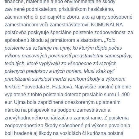
finančné, materiálne alebo environmentálne škody
zavinené podnikateľom, príslušníkom hasičského,
záchranného či policajného zboru, ako aj ujmy spôsobené
zamestnancom voči zamestnávateľovi. KOMUNÁLNA
poisťovňa poskytuje špeciálne poistenie zodpovednosti za
spôsobenú škodu aj primátorom a starostom.
„Toto
poistenie sa vzťahuje na ujmy, ku ktorým dôjde počas
výkonu pracovných povinností predstaviteľmi samosprávy,
teda tých, ktoré vyplývajú zo všeobecne záväzných
právnych predpisov a iných noriem. Musí však byť
preukázaná súvislosť medzi vznikom škody a výkonom
funkcie,“
povedala B. Hatalová. Najvyššie poistné plnenie
vyplatené z tohto poistenia doteraz presiahlo sumu 1 400
eur. Ujma bola zapríčinená oneskoreným uplatnením
nároku na príspevok na podporu zamestnávania
znevýhodneného uchádzača o zamestnanie. Z poistenia
zodpovednosti za škody spôsobené pri výkone povolania
boli hradené aj škody na vozidlách či kuriózna poistná