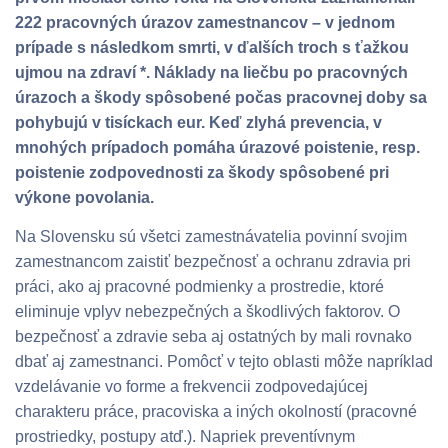
222 pracovných úrazov zamestnancov – v jednom
prípade s následkom smrti, v ďalších troch s ťažkou
ujmou na zdraví *. Náklady na liečbu po pracovných
úrazoch a škody spôsobené počas pracovnej doby sa
pohybujú v tisíckach eur. Keď zlyhá prevencia, v
mnohých prípadoch pomáha úrazové poistenie, resp.
poistenie zodpovednosti za škody spôsobené pri
výkone povolania.
Na Slovensku sú všetci zamestnávatelia povinní svojim
zamestnancom zaistiť bezpečnosť a ochranu zdravia pri
práci, ako aj pracovné podmienky a prostredie, ktoré
eliminuje vplyv nebezpečných a škodlivých faktorov. O
bezpečnosť a zdravie seba aj ostatných by mali rovnako
dbať aj zamestnanci. Pomôcť v tejto oblasti môže napríklad
vzdelávanie vo forme a frekvencii zodpovedajúcej
charakteru práce, pracoviska a iných okolností (pracovné
prostriedky, postupy atď.). Napriek preventívnym