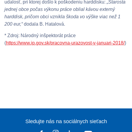
udalosť, pri ktorej došlo k poškodeniu harddisku:
„Starosta
jednej obce počas výkonu práce oblial kávou externý
harddisk, pričom obci vznikla škoda vo výške viac než 1
200 eur,“
dodala B. Hatalová.
* Zdroj: Národný inšpektorát práce
(
https://www.ip.gov.sk/pracovna-urazovost-v-januari-2018/
)
Sledujte nás na sociálnych sieťach