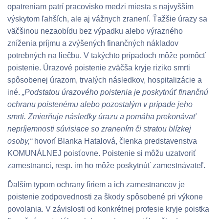
opatreniam patrí pracovisko medzi miesta s najvyšším
výskytom ľahších, ale aj vážnych zranení. Ťažšie úrazy sa
väčšinou nezaobídu bez výpadku alebo výrazného
zníženia príjmu a zvýšených finančných nákladov
potrebných na liečbu. V takýchto prípadoch môže pomôcť
poistenie. Úrazové poistenie zväčša kryje riziko smrti
spôsobenej úrazom, trvalých následkov, hospitalizácie a
iné.
„Podstatou úrazového poistenia je poskytnúť finančnú
ochranu poistenému alebo pozostalým v prípade jeho
smrti. Zmierňuje následky úrazu a pomáha prekonávať
nepríjemnosti súvisiace so zranením či stratou blízkej
osoby,“
hovorí Blanka Hatalová, členka predstavenstva
KOMUNÁLNEJ poisťovne. Poistenie si môžu uzatvoriť
zamestnanci, resp. im ho môže poskytnúť zamestnávateľ.
Ďalším typom ochrany firiem a ich zamestnancov je
poistenie zodpovednosti za škody spôsobené pri výkone
povolania. V závislosti od konkrétnej profesie kryje poistka