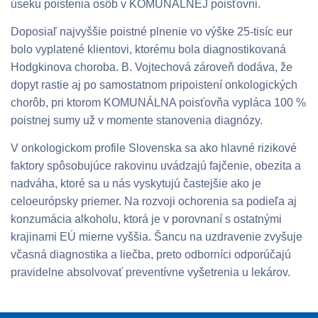
úseku poistenia osôb v KOMUNÁLNEJ poisťovni.
Doposiaľ najvyššie poistné plnenie vo výške 25-tisíc eur
bolo vyplatené klientovi, ktorému bola diagnostikovaná
Hodgkinova choroba. B. Vojtechová zároveň dodáva, že
dopyt rastie aj po samostatnom pripoistení onkologických
chorôb, pri ktorom KOMUNÁLNA poisťovňa vypláca 100 %
poistnej sumy už v momente stanovenia diagnózy.
V onkologickom profile Slovenska sa ako hlavné rizikové
faktory spôsobujúce rakovinu uvádzajú fajčenie, obezita a
nadváha, ktoré sa u nás vyskytujú častejšie ako je
celoeurópsky priemer. Na rozvoji ochorenia sa podieľa aj
konzumácia alkoholu, ktorá je v porovnaní s ostatnými
krajinami EÚ mierne vyššia. Šancu na uzdravenie zvyšuje
včasná diagnostika a liečba, preto odborníci odporúčajú
pravidelne absolvovať preventívne vyšetrenia u lekárov.