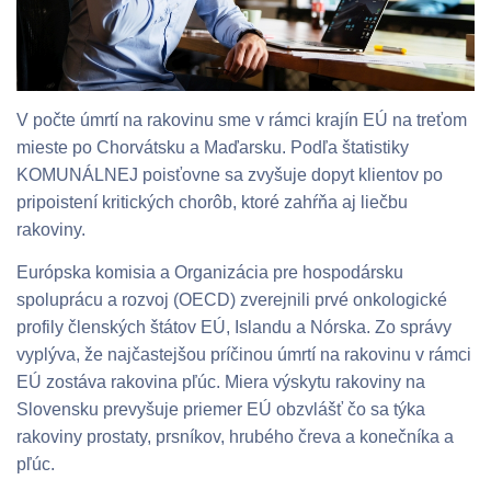
V počte úmrtí na rakovinu sme v rámci krajín EÚ na treťom
mieste po Chorvátsku a Maďarsku. Podľa štatistiky
KOMUNÁLNEJ poisťovne sa zvyšuje dopyt klientov po
pripoistení kritických chorôb, ktoré zahŕňa aj liečbu
rakoviny.
Európska komisia a Organizácia pre hospodársku
spoluprácu a rozvoj (OECD) zverejnili prvé onkologické
profily členských štátov EÚ, Islandu a Nórska. Zo správy
vyplýva, že najčastejšou príčinou úmrtí na rakovinu v rámci
EÚ zostáva rakovina pľúc. Miera výskytu rakoviny na
Slovensku prevyšuje priemer EÚ obzvlášť čo sa týka
rakoviny prostaty, prsníkov, hrubého čreva a konečníka a
pľúc.