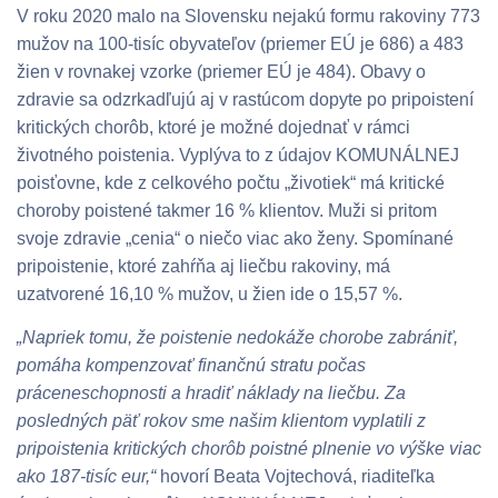
V roku 2020 malo na Slovensku nejakú formu rakoviny 773
mužov na 100-tisíc obyvateľov (priemer EÚ je 686) a 483
žien v rovnakej vzorke (priemer EÚ je 484). Obavy o
zdravie sa odzrkadľujú aj v rastúcom dopyte po pripoistení
kritických chorôb, ktoré je možné dojednať v rámci
životného poistenia. Vyplýva to z údajov KOMUNÁLNEJ
poisťovne, kde z celkového počtu „životiek“ má kritické
choroby poistené takmer 16 % klientov. Muži si pritom
svoje zdravie „cenia“ o niečo viac ako ženy. Spomínané
pripoistenie, ktoré zahŕňa aj liečbu rakoviny, má
uzatvorené 16,10 % mužov, u žien ide o 15,57 %.
„Napriek tomu, že poistenie nedokáže chorobe zabrániť,
pomáha kompenzovať finančnú stratu počas
práceneschopnosti a hradiť náklady na liečbu. Za
posledných päť rokov sme našim klientom vyplatili z
pripoistenia kritických chorôb poistné plnenie vo výške viac
ako 187-tisíc eur,“
hovorí Beata Vojtechová, riaditeľka