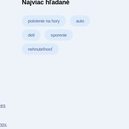
Najviac hľadané
poistenie na hory
auto
deti
sporenie
nehnuteľnosť
ies
mov,