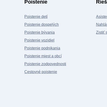
Poistenie
Rieš
Poistenie detí
Asiste
Poistenie dospelých
Nahlás
Poistenie bývania
Zistiť 
Poistenie vozidiel
Poistenie podnikania
Poistenie miest a obcí
Poistenie zodpovednosti
Cestovné poistenie