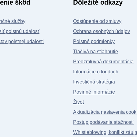
enie škôd
Dôležité odkazy
nčné služby
Odstúpenie od zmluvy
iť poistnú udalosť
Ochrana osobných údajov
stav poistnej udalosti
Poistné podmienky
Tlačivá na stiahnutie
Predzmluvná dokumentácia
Informácie o fondoch
Investičná stratégia
Povinné informácie
Život
Aktualizácia nastavenia cook
Postup podávania sťažností
Whistleblowing, konflikt záuj