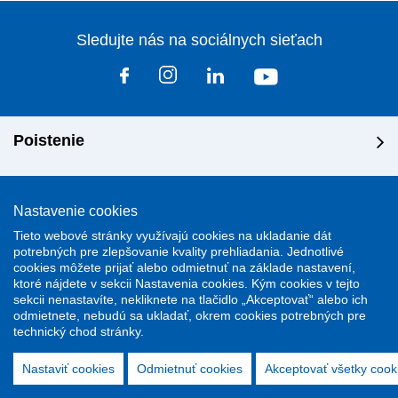
Sledujte nás na sociálnych sieťach
Poistenie
Riešenie škôd
Nastavenie cookies
Tieto webové stránky využívajú cookies na ukladanie dát
Dôležité odkazy
potrebných pre zlepšovanie kvality prehliadania. Jednotlivé
cookies môžete prijať alebo odmietnuť na základe nastavení,
ktoré nájdete v sekcii Nastavenia cookies. Kým cookies v tejto
sekcii nenastavíte, nekliknete na tlačidlo „Akceptovať“ alebo ich
odmietnete, nebudú sa ukladať, okrem cookies potrebných pre
technický chod stránky.
Stránky podporuje redakčný system
ActiveWeb
Nastaviť cookies
Odmietnuť cookies
Akceptovať všetky cook