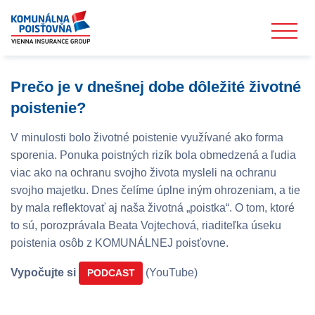
Prečo je v dnešnej dobe dôležité životné
poistenie?
V minulosti bolo životné poistenie využívané ako forma
sporenia. Ponuka poistných rizík bola obmedzená a ľudia
viac ako na ochranu svojho života mysleli na ochranu
svojho majetku. Dnes čelíme úplne iným ohrozeniam, a tie
by mala reflektovať aj naša životná „poistka“. O tom, ktoré
to sú, porozprávala Beata Vojtechová, riaditeľka úseku
poistenia osôb z KOMUNÁLNEJ poisťovne.
Vypočujte si
(YouTube)
PODCAST