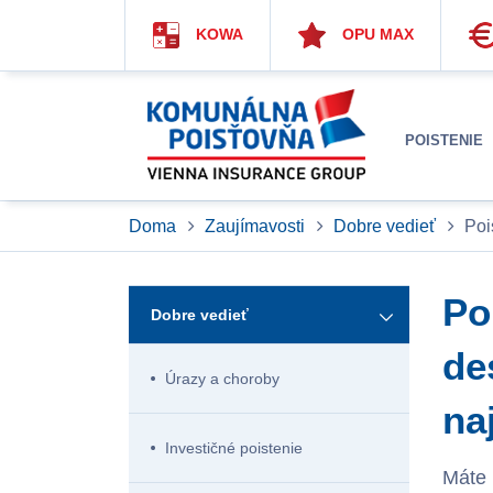
KOWA
OPU MAX
POISTENIE
Doma
Zaujímavosti
Dobre vedieť
Poi
Po
Dobre vedieť
de
Úrazy a choroby
na
Investičné poistenie
Máte 