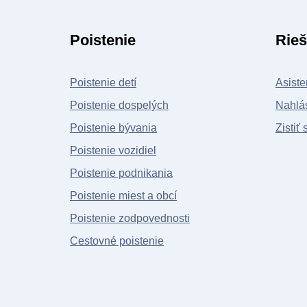
Poistenie
Rieš
Poistenie detí
Asiste
Poistenie dospelých
Nahlás
Poistenie bývania
Zistiť 
Poistenie vozidiel
Poistenie podnikania
Poistenie miest a obcí
Poistenie zodpovednosti
Cestovné poistenie