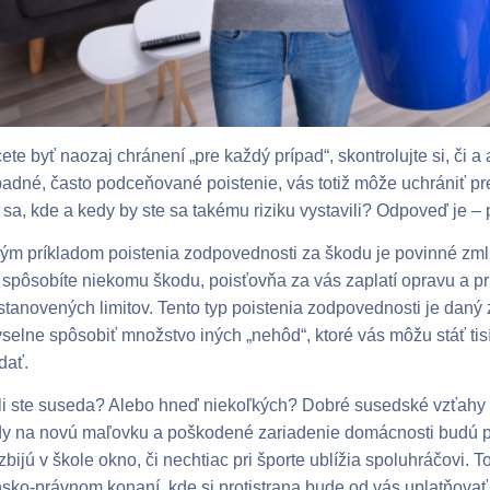
ete byť naozaj chránení „pre každý prípad“, skontrolujte si, či
dné, často podceňované poistenie, vás totiž môže uchrániť pre
 sa, kde a kedy by ste sa takému riziku vystavili? Odpoveď je –
ým príkladom poistenia zodpovednosti za škodu je povinné zmlu
spôsobíte niekomu škodu, poisťovňa za vás zaplatí opravu a p
stanovených limitov. Tento typ poistenia zodpovednosti je da
elne spôsobiť množstvo iných „nehôd“, ktoré vás môžu stáť tisíc
dať.
li ste suseda? Alebo hneď niekoľkých? Dobré susedské vzťahy 
y na novú maľovku a poškodené zariadenie domácnosti budú po
ozbijú v škole okno, či nechtiac pri športe ublížia spoluhráčovi. 
sko-právnom konaní, kde si protistrana bude od vás uplatňovať