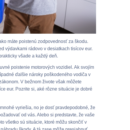
 a ako máte poistenú zodpovednosť za škodu.
d výdavkami rádovo v desiatkach tisícov eur.
 prakticky všade a každý deň.
vné poistenie motorových vozidiel. Ak svojím
rípadné ďalšie nároky poškodeného vodiča v
ný zákonom. V bežnom živote však môžete
e eur. Pozrite si, aké rôzne situácie je dobré
mnohé vyriešia, no je dosť pravdepodobné, že
žadovať od vás. Alebo si predstavte, že vaše
Toto všetko sú situácie, ktoré môžu skončiť v
 náhradu škody. A tá zase môže presiahnuť