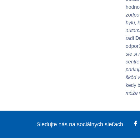
hodnot
zodpov
bytu, 
automa
radí
D
odporú
ste si
centre
parkuj
škôd v
kedy b
môže v
Sledujte nás na sociálnych sieťach