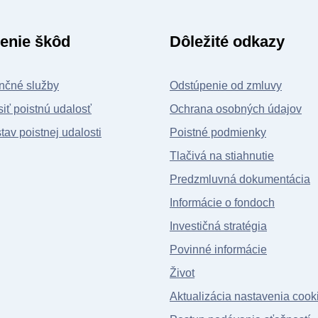
enie škôd
Dôležité odkazy
nčné služby
Odstúpenie od zmluvy
iť poistnú udalosť
Ochrana osobných údajov
stav poistnej udalosti
Poistné podmienky
Tlačivá na stiahnutie
Predzmluvná dokumentácia
Informácie o fondoch
Investičná stratégia
Povinné informácie
Život
Aktualizácia nastavenia cook