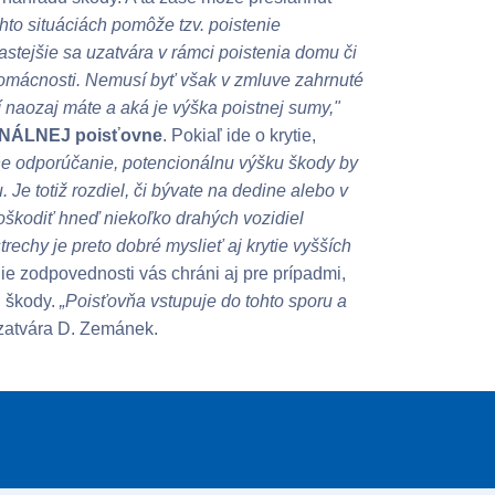
hto situáciách pomôže tzv. poistenie
stejšie sa uzatvára v rámci poistenia domu či
 domácnosti. Nemusí byť však v zmluve zahrnuté
ní naozaj máte a aká je výška poistnej sumy,"
MUNÁLNEJ poisťovne
. Pokiaľ ide o krytie,
ne odporúčanie, potencionálnu výšku škody by
 Je totiž rozdiel, či bývate na dedine alebo v
oškodiť hneď niekoľko drahých vozidiel
rechy je preto dobré myslieť aj krytie vyšších
 zodpovednosti vás chráni aj pre prípadmi,
u škody.
„Poisťovňa vstupuje do tohto sporu a
atvára D. Zemánek.