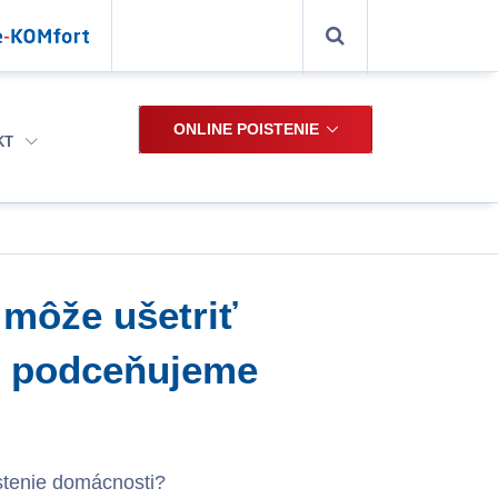
ONLINE POISTENIE
KT
 môže ušetriť
ho podceňujeme
istenie domácnosti?