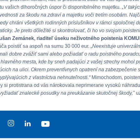
u vašich dlhoročných úspor či disponibilného majetku.
„V takýc
ednosti za škodu na zdraví a majetku voči tretím osobám. Najča
kedy chráni všetkých rodinných príslušníkov v rámci spoločnej
ticky. Je preto dôležité si skontrolovať, či ho vo svojom poiste
ušan Zemánek, riaditeľ úseku neživotného poistenia KO
ča poistiť sa aspoň na sumu 30 000 eur.
„Neexistuje univerzál
 mali dobre zvážiť sami alebo požiadať o radu poistného poradcu.
 hlavného mesta, kde by sneh padajúci z vašej strechy mohol p
úcich na ulici. Okrem preventívnych opatrení na zabezpečenie st
yplývajúcich z vlastníctva nehnuteľnosti.“
Mimochodom, poistenie
y si protistrana od vás nárokovala neprimerane vysokú náhrad
yžiadať znalecké posudky na preukázanie skutočnej škody,"
uz