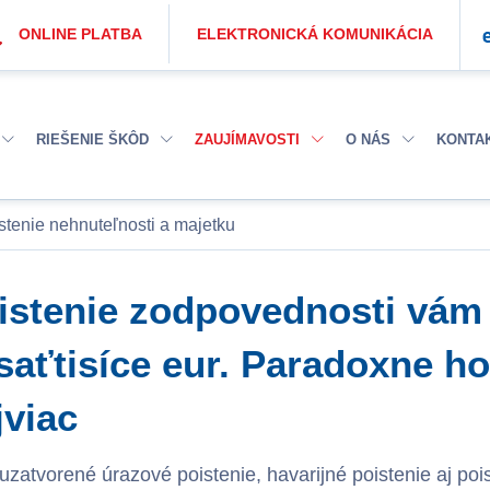
ONLINE PLATBA
ELEKTRONICKÁ KOMUNIKÁCIA
RIEŠENIE ŠKÔD
ZAUJÍMAVOSTI
O NÁS
KONTA
stenie nehnuteľnosti a majetku
istenie zodpovednosti vám
saťtisíce eur. Paradoxne 
jviac
uzatvorené úrazové poistenie, havarijné poistenie aj po