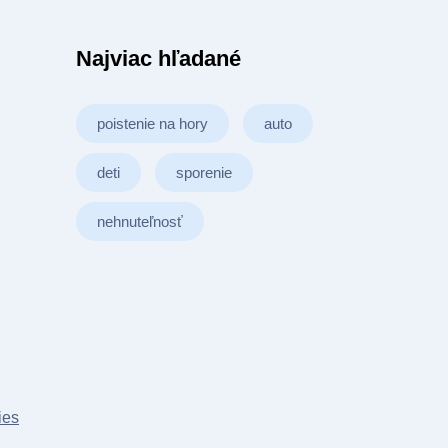
Najviac hľadané
poistenie na hory
auto
deti
sporenie
nehnuteľnosť
ies