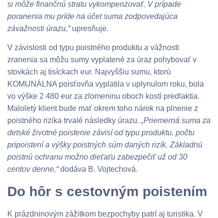
si môže finančnú stratu vykompenzovať. V prípade
poranenia mu príde na účet suma zodpovedajúca
závažnosti úrazu,“
upresňuje.
V závislosti od typu poistného produktu a vážnosti
zranenia sa môžu sumy vyplatené za úraz pohybovať v
stovkách aj tisíckach eur. Najvyššiu sumu, ktorú
KOMUNÁLNA poisťovňa vyplatila v uplynulom roku, bola
vo výške 2 480 eur za zlomeninu oboch kostí predlaktia.
Maloletý klient bude mať okrem toho nárok na plnenie z
poistného rizika trvalé následky úrazu.
„Priemerná suma za
detské životné poistenie závisí od typu produktu, počtu
pripoistení a výšky poistných súm daných rizík. Základnú
poistnú ochranu možno dieťaťu zabezpečiť už od 30
centov denne,“
dodáva B. Vojtechová.
Do hôr s cestovným poistením
K prázdninovým zážitkom bezpochyby patrí aj turistika. V