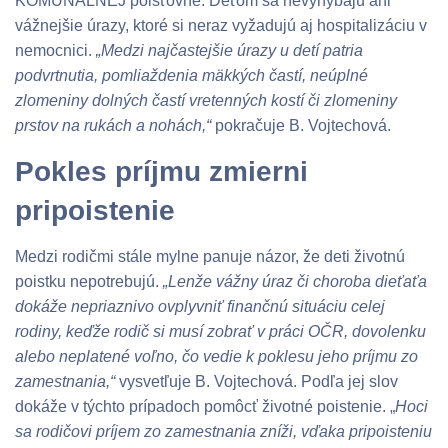
KOMUNÁLNEJ poisťovne. Deťom sa nevyhýbajú ani
vážnejšie úrazy, ktoré si neraz vyžadujú aj hospitalizáciu v
nemocnici.
„Medzi najčastejšie úrazy u detí patria
podvrtnutia, pomliaždenia mäkkých častí, neúplné
zlomeniny dolných častí vretenných kostí či zlomeniny
prstov na rukách a nohách,“
pokračuje B. Vojtechová.
Pokles príjmu zmierni
pripoistenie
Medzi rodičmi stále mylne panuje názor, že deti životnú
poistku nepotrebujú.
„Lenže vážny úraz či choroba dieťaťa
dokáže nepriaznivo ovplyvniť finančnú situáciu celej
rodiny, keďže rodič si musí zobrať v práci OČR, dovolenku
alebo neplatené voľno, čo vedie k poklesu jeho príjmu zo
zamestnania,“
vysvetľuje B. Vojtechová. Podľa jej slov
dokáže v týchto prípadoch pomôcť životné poistenie. „
Hoci
sa rodičovi príjem zo zamestnania zníži, vďaka pripoisteniu