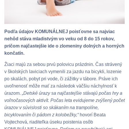
Podľa údajov KOMUNÁLNEJ poisťovne sa najviac
nehôd stáva mladistvým vo veku od 8 do 15 rokov,
pričom najčastejšie ide o zlomeniny dolných a horných
končatín.
Žiaci majú za sebou prvú polovicu prázdnin. Čas strávený
v školských laviciach vymenili za jazdu na bicykli, lozenie
po skalách, pobyt pri vode, či zážitky v tábore. Práve ich
uvoľnenosť môže mať za následok väčšiu náchylnosť k
úrazom.
„Detské úrazy sa najčastejšie stávajú počas hry a
voľnočasových aktivít. Počas leta evidujeme zvýšený počet
úrazov v súvislosti so skákaním na trampolíne,
bicyklovaním či pádom z kolobežky,“
hovorí Beata
Vojtechová, riaditeľka úseku poistenia osôb