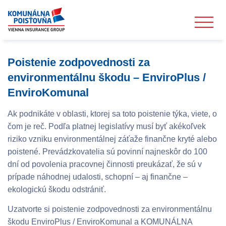
Poistenie zodpovednosti za
environmentálnu škodu – EnviroPlus /
EnviroKomunal
Ak podnikáte v oblasti, ktorej sa toto poistenie týka, viete, o
čom je reč. Podľa platnej legislatívy musí byť akékoľvek
riziko vzniku environmentálnej záťaže finančne kryté alebo
poistené. Prevádzkovatelia sú povinní najneskôr do 100
dní od povolenia pracovnej činnosti preukázať, že sú v
prípade náhodnej udalosti, schopní – aj finančne –
ekologickú škodu odstrániť.
Uzatvorte si poistenie zodpovednosti za environmentálnu
škodu EnviroPlus / EnviroKomunal a KOMUNÁLNA