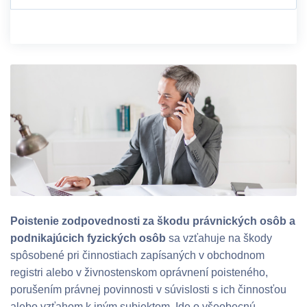
Poistenie zodpovednosti za škodu právnických osôb a
podnikajúcich fyzických osôb
sa vzťahuje na škody
spôsobené pri činnostiach zapísaných v obchodnom
registri alebo v živnostenskom oprávnení poisteného,
porušením právnej povinnosti v súvislosti s ich činnosťou
alebo vzťahom k iným subjektom. Ide o všeobecnú