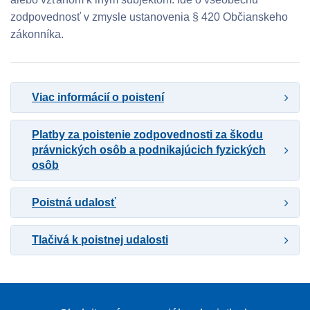
zodpovednosť v zmysle ustanovenia § 420 Občianskeho
zákonníka.
Viac informácií o poistení
Platby za poistenie zodpovednosti za škodu
právnických osôb a podnikajúcich fyzických
osôb
Poistná udalosť
Tlačivá k poistnej udalosti