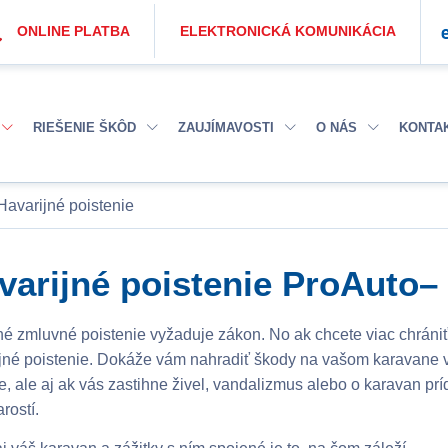
ONLINE PLATBA
ELEKTRONICKÁ KOMUNIKÁCIA
RIEŠENIE ŠKÔD
ZAUJÍMAVOSTI
O NÁS
KONTA
Havarijné poistenie
varijné poistenie ProAuto–
é zmluvné poistenie vyžaduje zákon. No ak chcete viac chrániť s
jné poistenie. Dokáže vám nahradiť škody na vašom karavane v 
e, ale aj ak vás zastihne živel, vandalizmus alebo o karavan príd
rostí.