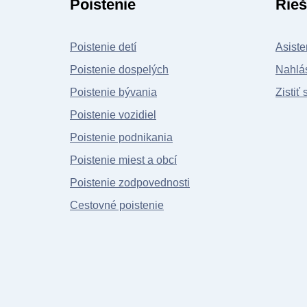
Poistenie
Rieš
Poistenie detí
Asiste
Poistenie dospelých
Nahlás
Poistenie bývania
Zistiť 
Poistenie vozidiel
Poistenie podnikania
Poistenie miest a obcí
Poistenie zodpovednosti
Cestovné poistenie