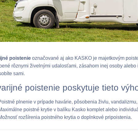
ijné poistenie
označované aj ako KASKO je majetkovým poisten
ené rôznymi živelnými udalosťami, zásahom inej osoby alebo i
sobíte sami.
arijné poistenie poskytuje tieto výh
Poistné plnenie v prípade havárie, pôsobenia živlu, vandalizmu
Maximálne poistné krytie v balíku Kasko komplet alebo individuál
Možnosť rozšírenia poistného krytia o doplnkové pripoistenia.