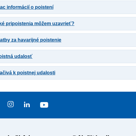
ac informácií o poistení
ké pripoistenia môžem uzavrieť?
atby za havarijné poistenie
oistná udalosť
ačivá k poistnej udalosti