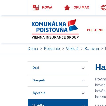
KOWA
OPU MAX
POISTENIE
Doma
Poistenie
Vozidlá
Karavan
Ha
Deti
Povinn
Dospelí
Provital Partner detské
havari
pripoistenia
havári
Bývanie
Rizikové poistenie
bez sta
Provital Partner
Provital Invest detské
Vozidlá