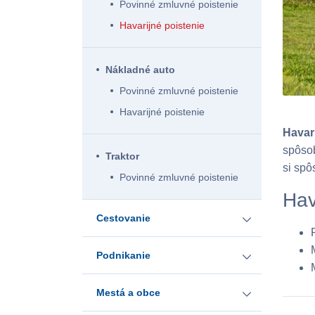
Povinné zmluvné poistenie
Havarijné poistenie
Nákladné auto
Povinné zmluvné poistenie
Havarijné poistenie
Havar
spôsob
Traktor
si spô
Povinné zmluvné poistenie
Hav
Cestovanie
Podnikanie
Na Slovensku
Mestá a obce
ProBiznis
V zahraničí