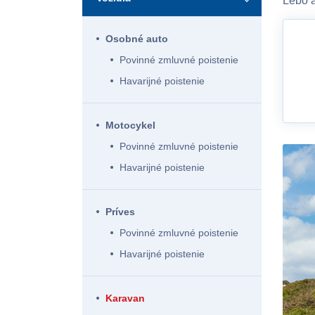
Lebo a
Dom / Byt
pripoistenia
Investičné životné poistenie
Osobné auto
Domácnosť
Provital Invest
Povinné zmluvné poistenie
Havarijné poistenie
Chata
Úrazové poistenie
Motocykel
Garáž
Poistenie pohrebných nákladov
Povinné zmluvné poistenie
Havarijné poistenie
Príves
Povinné zmluvné poistenie
Havarijné poistenie
Karavan