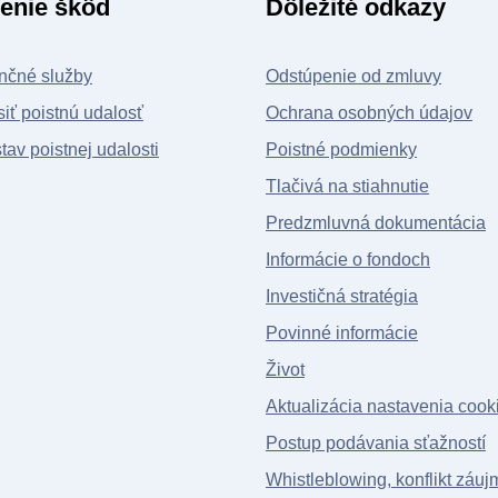
enie škôd
Dôležité odkazy
nčné služby
Odstúpenie od zmluvy
iť poistnú udalosť
Ochrana osobných údajov
stav poistnej udalosti
Poistné podmienky
Tlačivá na stiahnutie
Predzmluvná dokumentácia
Informácie o fondoch
Investičná stratégia
Povinné informácie
Život
Aktualizácia nastavenia cook
Postup podávania sťažností
Whistleblowing, konflikt záuj