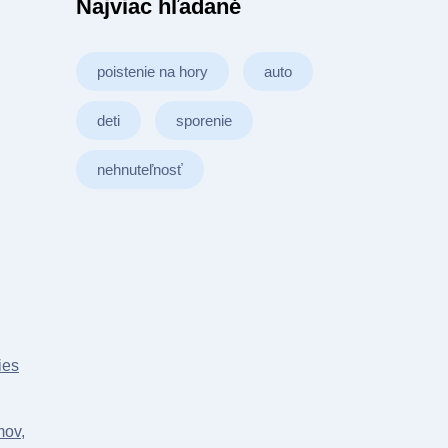
Najviac hľadané
poistenie na hory
auto
deti
sporenie
nehnuteľnosť
ies
mov,