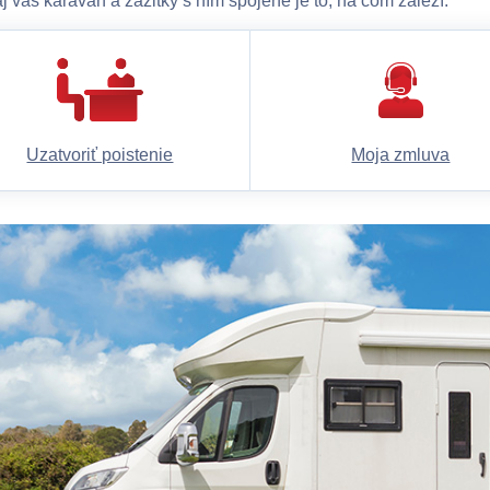
j váš karavan a zážitky s ním spojené je to, na čom záleží.
Uzatvoriť poistenie
Moja zmluva