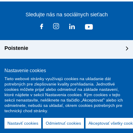
Sledujte nás na sociálnych sieťach
Poistenie
Riešenie škôd
Nastavenie cookies
Tieto webové stránky využívajú cookies na ukladanie dát
Dôležité odkazy
potrebných pre zlepšovanie kvality prehliadania. Jednotlivé
cookies môžete prijať alebo odmietnuť na základe nastavení,
ktoré nájdete v sekcii Nastavenia cookies. Kým cookies v tejto
sekcii nenastavíte, nekliknete na tlačidlo „Akceptovať“ alebo ich
odmietnete, nebudú sa ukladať, okrem cookies potrebných pre
technický chod stránky.
Stránky podporuje redakčný system
ActiveWeb
Nastaviť cookies
Odmietnuť cookies
Akceptovať všetky cook