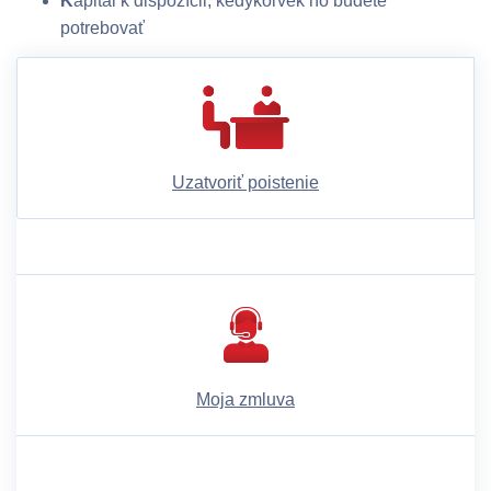
K
apitál k dispozícii, kedykoľvek ho budete
potrebovať
Uzatvoriť poistenie
Moja zmluva