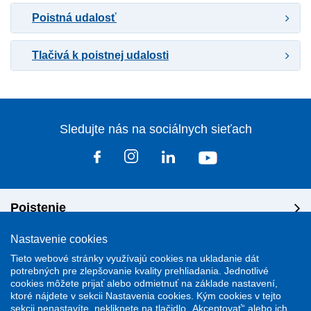
Poistná udalosť
Tlačivá k poistnej udalosti
Sledujte nás na sociálnych sieťach
Poistenie
Nastavenie cookies
Riešenie škôd
Tieto webové stránky využívajú cookies na ukladanie dát
potrebných pre zlepšovanie kvality prehliadania. Jednotlivé
cookies môžete prijať alebo odmietnuť na základe nastavení,
Dôležité odkazy
ktoré nájdete v sekcii Nastavenia cookies. Kým cookies v tejto
sekcii nenastavíte, nekliknete na tlačidlo „Akceptovať“ alebo ich