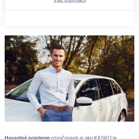
Viac informácií
Havarijné poistenie
označované aj ako KASKO je