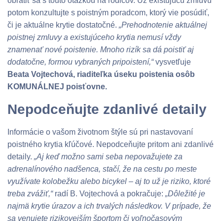
obrátiť sa s touto otázkou na rodičov. Už existujúcu zmluvu
potom konzultujte s poistným poradcom, ktorý vie posúdiť,
či je aktuálne krytie dostatočné.
„Prehodnotenie aktuálnej
poistnej zmluvy a existujúceho krytia nemusí vždy
znamenať nové poistenie. Mnoho rizík sa dá poistiť aj
dodatočne, formou vybraných pripoistení,“
vysvetľuje
Beata Vojtechová, riaditeľka úseku poistenia osôb
KOMUNÁLNEJ poisťovne.
Nepodceňujte zdanlivé detaily
Informácie o vašom životnom štýle sú pri nastavovaní
poistného krytia kľúčové. Nepodceňujte pritom ani zdanlivé
detaily.
„Aj keď možno sami seba nepovažujete za
adrenalínového nadšenca, stačí, že na cestu po meste
využívate kolobežku alebo bicykel – aj to už je riziko, ktoré
treba zvážiť,“
radí B. Vojtechová a pokračuje:
„Dôležité je
najmä krytie úrazov a ich trvalých následkov. V prípade, že
sa venujete rizikovejším športom či voľnočasovým