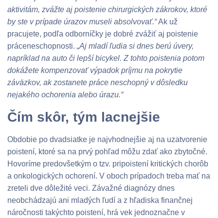
aktivitám, zvážte aj poistenie chirurgických zákrokov, ktoré
by ste v prípade úrazov museli absolvovať.“
Ak už
pracujete, podľa odborníčky je dobré zvážiť aj poistenie
práceneschopnosti.
„Aj mladí ľudia si dnes berú úvery,
napríklad na auto či lepší bicykel. Z tohto poistenia potom
dokážete kompenzovať výpadok príjmu na pokrytie
záväzkov, ak zostanete práce neschopný v dôsledku
nejakého ochorenia alebo úrazu.“
Čím skôr, tým lacnejšie
Obdobie po dvadsiatke je najvhodnejšie aj na uzatvorenie
poistení, ktoré sa na prvý pohľad môžu zdať ako zbytočné.
Hovoríme predovšetkým o tzv. pripoistení kritických chorôb
a onkologických ochorení. V oboch prípadoch treba mať na
zreteli dve dôležité veci. Závažné diagnózy dnes
neobchádzajú ani mladých ľudí a z hľadiska finančnej
náročnosti takýchto poistení, hrá vek jednoznačne v