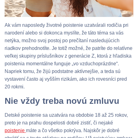
Ak vám naposledy životné poistenie uzatvárali rodičia pri
narodení alebo si dokonca myslíte, že táto téma sa vás
netýka, možno svoj postoj po prečítaní nasledujúcich
riadkov prehodnotíte. Je totiž možné, že patríte do relatívne
veľkej skupiny príslušníkov z generácie Z, ktorá z hľadiska
poistenia momentálne funguje „vo vzduchoprázdne“.
Napriek tomu, že žijú podstatne aktívnejšie, a teda sú
vystavení často aj vyšším rizikám, ako ich rovesníci pred
20 rokmi.
Nie vždy treba novú zmluvu
Detské poistenie sa uzatvára na obdobie 18 až 25 rokov,
preto je na prahu dospelosti dobré zistiť, či nejaké
poistenie
máte a čo všetko pokrýva. Najskôr je dobré