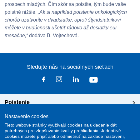
prospech mladých. Čím skôr sa poistíte, tým bude vaše
poistné nižšie.
„Ak si napríklad poistenie onkologických
chorôb uzatvoríte v dvadsiatke, oproti štyridsiatnikovi
môžete v budúcnosti ušetriť rádovo až desiatky eur
mesačne,“
dodáva B. Vojtechová.
Sledujte nás na sociálnych sieťach
Poistenie
Nastavenie cookies
Riešenie škôd
Tieto webové stránky využívajú cookies na ukladanie dát
potrebných pre zlepšovanie kvality prehliadania. Jednotlivé
cookies môžete prijať alebo odmietnuť na základe nastavení,
Dôležité odkazy