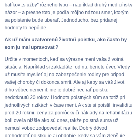
balíkov „služby“ rôzneho typu – napríklad druhý medicínsky
názor – a presne toto je podľa môjho názoru smer, ktorým
sa poistenie bude uberať. Jednoducho, bez pridanej
hodnoty to nepôjde.
Ak už mám uzatvorenú životnú poistku, ako často by
som ju mal upravovať?
Určite v momentoch, keď sa výrazne mení vaša životná
situácia. Napríklad si zakladáte rodinu, beriete úver. Vtedy
už musíte myslieť aj na zabezpečenie rodiny pre prípad
vašej choroby či dokonca smrti. Ale aj keby sa váš život
dlho vôbec nemenil, nie je dobré nechať poistku
nedotknutú 20 rokov. Hodnota poistných súm sa totiž pri
jednotlivých rizikách v čase mení. Ak ste si poistili invaliditu
pred 20 rokmi, ceny za pomôcky či náklady na rehabilitáciu
boli oveľa nižšie ako sú dnes, takže poistná suma už
nemusí vôbec zodpovedať realite. Dobrý dôvod
prehodnotiť poistku je aj obdobie, kedy sa vám zlepšuje