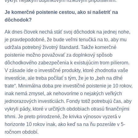
vykryť nejakým doplnkovým rizikovým pripoistením.
Je komerčné poistenie cestou, ako si našetriť na
dôchodok?
Ak dnes človek nechá stáť svoj dôchodok na jednej nohe,
je pravdepodobné, že bude veľmi tenučká na to, aby mu
udržala potrebný životný štandard. Takže komerčné
poistenie možno považovať za doplnkový spôsob
dôchodkového zabezpečenia k existujúcim trom pilierom.
V zásade ide o investičné produkty, ktoré zhodnotia vaše
investície, ale treba počítať s tým, že je to „beh na dlhé
trate“. Minimálna doba pre investičné poistenie je 10 rokov,
inak nemá zmysel, ak nehovoríme o nejakých veľkých
jednorazových investíciách. Fondy totiž potrebujú čas, aby
vykryli pády, ktoré v určitých obdobiach otrasú finančnými
trhmi. Je preto prirodzené, že krivka výnosov vyzerá v
horizonte 10 rokov inak, ako keď sa na ňu pozeráte v 5-
ročnom období.