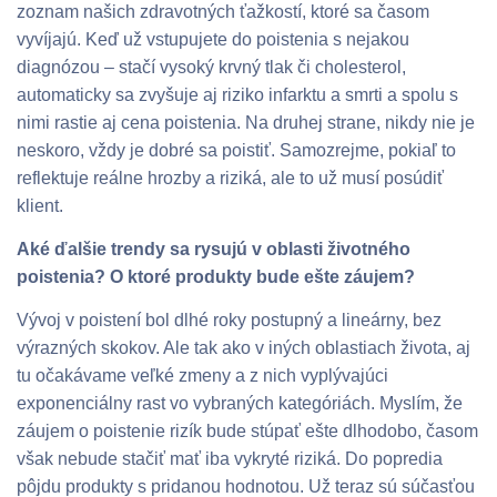
zoznam našich zdravotných ťažkostí, ktoré sa časom
vyvíjajú. Keď už vstupujete do poistenia s nejakou
diagnózou – stačí vysoký krvný tlak či cholesterol,
automaticky sa zvyšuje aj riziko infarktu a smrti a spolu s
nimi rastie aj cena poistenia. Na druhej strane, nikdy nie je
neskoro, vždy je dobré sa poistiť. Samozrejme, pokiaľ to
reflektuje reálne hrozby a riziká, ale to už musí posúdiť
klient.
Aké ďalšie trendy sa rysujú v oblasti životného
poistenia? O ktoré produkty bude ešte záujem?
Vývoj v poistení bol dlhé roky postupný a lineárny, bez
výrazných skokov. Ale tak ako v iných oblastiach života, aj
tu očakávame veľké zmeny a z nich vyplývajúci
exponenciálny rast vo vybraných kategóriách. Myslím, že
záujem o poistenie rizík bude stúpať ešte dlhodobo, časom
však nebude stačiť mať iba vykryté riziká. Do popredia
pôjdu produkty s pridanou hodnotou. Už teraz sú súčasťou