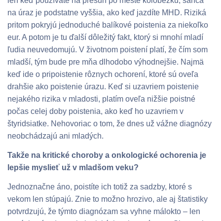
len keď používate na presun po meste kolobežku, šanca
na úraz je podstatne vyššia, ako keď jazdíte MHD. Riziká
pritom pokryjú jednoduché balíkové poistenia za niekoľko
eur. A potom je tu ďalší dôležitý fakt, ktorý si mnohí mladí
ľudia neuvedomujú. V životnom poistení platí, že čím som
mladší, tým bude pre mňa dlhodobo výhodnejšie. Najmä
keď ide o pripoistenie rôznych ochorení, ktoré sú oveľa
drahšie ako poistenie úrazu. Keď si uzavriem poistenie
nejakého rizika v mladosti, platím oveľa nižšie poistné
počas celej doby poistenia, ako keď ho uzavriem v
štyridsiatke. Nehovoriac o tom, že dnes už vážne diagnózy
neobchádzajú ani mladých.
Takže na kritické choroby a onkologické ochorenia je
lepšie myslieť už v mladšom veku?
Jednoznačne áno, poistíte ich totiž za sadzby, ktoré s
vekom len stúpajú. Znie to možno hrozivo, ale aj štatistiky
potvrdzujú, že týmto diagnózam sa vyhne málokto – len