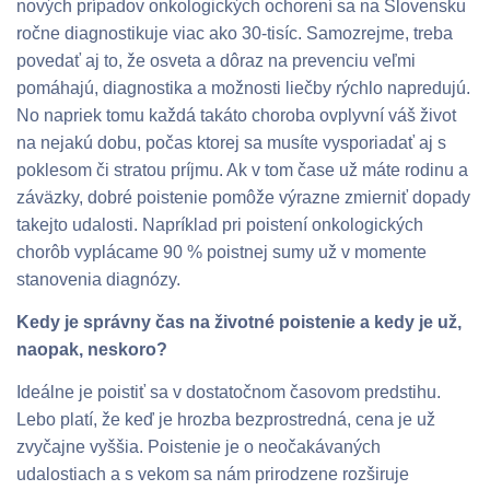
nových prípadov onkologických ochorení sa na Slovensku
ročne diagnostikuje viac ako 30-tisíc. Samozrejme, treba
povedať aj to, že osveta a dôraz na prevenciu veľmi
pomáhajú, diagnostika a možnosti liečby rýchlo napredujú.
No napriek tomu každá takáto choroba ovplyvní váš život
na nejakú dobu, počas ktorej sa musíte vysporiadať aj s
poklesom či stratou príjmu. Ak v tom čase už máte rodinu a
záväzky, dobré poistenie pomôže výrazne zmierniť dopady
takejto udalosti. Napríklad pri poistení onkologických
chorôb vyplácame 90 % poistnej sumy už v momente
stanovenia diagnózy.
Kedy je správny čas na životné poistenie a kedy je už,
naopak, neskoro?
Ideálne je poistiť sa v dostatočnom časovom predstihu.
Lebo platí, že keď je hrozba bezprostredná, cena je už
zvyčajne vyššia. Poistenie je o neočakávaných
udalostiach a s vekom sa nám prirodzene rozširuje