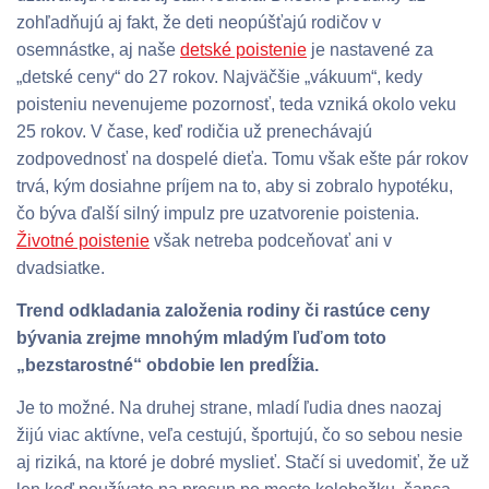
zohľadňujú aj fakt, že deti neopúšťajú rodičov v
osemnástke, aj naše
detské poistenie
je nastavené za
„detské ceny“ do 27 rokov. Najväčšie „vákuum“, kedy
poisteniu nevenujeme pozornosť, teda vzniká okolo veku
25 rokov. V čase, keď rodičia už prenechávajú
zodpovednosť na dospelé dieťa. Tomu však ešte pár rokov
trvá, kým dosiahne príjem na to, aby si zobralo hypotéku,
čo býva ďalší silný impulz pre uzatvorenie poistenia.
Životné poistenie
však netreba podceňovať ani v
dvadsiatke.
Trend odkladania založenia rodiny či rastúce ceny
bývania zrejme mnohým mladým ľuďom toto
„bezstarostné“ obdobie len predĺžia.
Je to možné. Na druhej strane, mladí ľudia dnes naozaj
žijú viac aktívne, veľa cestujú, športujú, čo so sebou nesie
aj riziká, na ktoré je dobré myslieť. Stačí si uvedomiť, že už