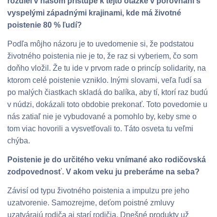
rozdiel v našom prístupe k tejto otázke v porovnaní s
vyspelými západnými krajinami, kde má životné
poistenie 80 % ľudí?
Podľa môjho názoru je to uvedomenie si, že podstatou
životného poistenia nie je to, že raz si vyberiem, čo som
doňho vložil. Že tu ide v prvom rade o princíp solidarity, na
ktorom celé poistenie vzniklo. Inými slovami, veľa ľudí sa
po malých čiastkach skladá do balíka, aby tí, ktorí raz budú
v núdzi, dokázali toto obdobie prekonať. Toto povedomie u
nás zatiaľ nie je vybudované a pomohlo by, keby sme o
tom viac hovorili a vysvetľovali to. Táto osveta tu veľmi
chýba.
Poistenie je do určitého veku vnímané ako rodičovská
zodpovednosť. V akom veku ju preberáme na seba?
Závisí od typu životného poistenia a impulzu pre jeho
uzatvorenie. Samozrejme, deťom poistné zmluvy
uzatvárajú rodiča aj starí rodičia. Dnešné produkty už