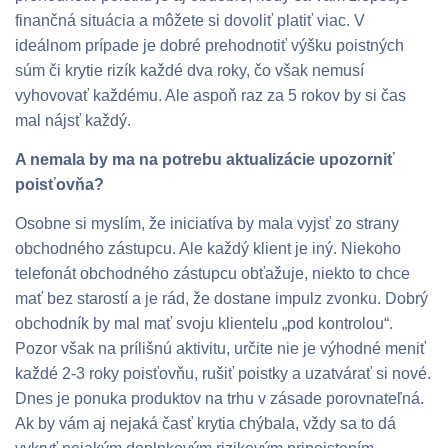
finančná situácia a môžete si dovoliť platiť viac. V
ideálnom prípade je dobré prehodnotiť výšku poistných
súm či krytie rizík každé dva roky, čo však nemusí
vyhovovať každému. Ale aspoň raz za 5 rokov by si čas
mal nájsť každý.
A nemala by ma na potrebu aktualizácie upozorniť
poisťovňa?
Osobne si myslím, že iniciatíva by mala vyjsť zo strany
obchodného zástupcu. Ale každý klient je iný. Niekoho
telefonát obchodného zástupcu obťažuje, niekto to chce
mať bez starostí a je rád, že dostane impulz zvonku. Dobrý
obchodník by mal mať svoju klientelu „pod kontrolou“.
Pozor však na prílišnú aktivitu, určite nie je výhodné meniť
každé 2-3 roky poisťovňu, rušiť poistky a uzatvárať si nové.
Dnes je ponuka produktov na trhu v zásade porovnateľná.
Ak by vám aj nejaká časť krytia chýbala, vždy sa to dá