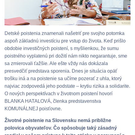
Detské poistenia znamenali našetriť pre svojho potomka
aspoň základnú investíciu pre vstup do života. Keď prišlo
obdobie investičných poistení, s myšlienkou, že sumu
poistného vyplatenú pri dožití nám nikto negarantuje, sme
sa zmierovali ťažšie. Ale ešte vždy nás dokázala
presvedčiť predstava sporenia. Dnes je situácia opäť
trošku iná a na poistenie sa učíme pozerať z uhla, ktorý
najviac zodpovedá jeho podstate – krytiu rizika a solidarite.
O nových perspektívach v životnom poistení hovorí
BLANKA HATALOVÁ, členka predstavenstva
KOMUNÁLNEJ poisťovne.
Životné poistenie na Slovensku nemá približne
polovica obyvateľov. Čo spôsobuje taký zásadný