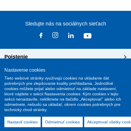
Sledujte nás na sociálnych sieťach
Poistenie
Nastavenie cookies
Riešenie škôd
Tieto webové stránky využívajú cookies na ukladanie dát
potrebných pre zlepšovanie kvality prehliadania. Jednotlivé
cookies môžete prijať alebo odmietnuť na základe nastavení,
Dôležité odkazy
ktoré nájdete v sekcii Nastavenia cookies. Kým cookies v tejto
sekcii nenastavíte, nekliknete na tlačidlo „Akceptovať“ alebo ich
odmietnete, nebudú sa ukladať, okrem cookies potrebných pre
technický chod stránky.
Nastaviť cookies
Odmietnuť cookies
Akceptovať všetky cook
Stránky podporuje redakčný system
ActiveWeb