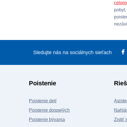
celoro
pobyt,
poiste
nezávi
Sledujte nás na sociálnych sieťach
Poistenie
Rieš
Poistenie detí
Asiste
Poistenie dospelých
Nahlás
Poistenie bývania
Zistiť 