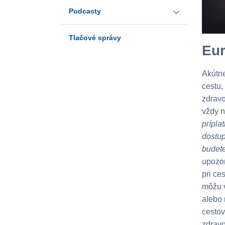
Podcasty
Tlačové správy
30 rokov s vami
Eur
Poistiť či nepoistiť I.
Akútne
cestu,
zdravo
Poistiť či nepoistiť II.
vždy n
prípla
Poistiť či nepoistiť III.
dostup
budete
upozo
Poistenie bývania
pri ce
môžu v
Zodpovedne za seba
alebo 
cestov
zdravo