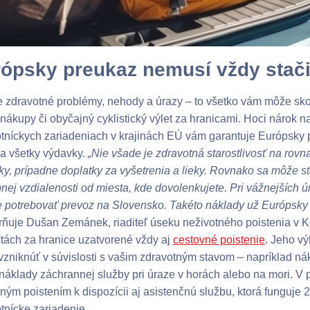
ópsky preukaz nemusí vždy stači
 zdravotné problémy, nehody a úrazy – to všetko vám môže sko
 nákupy či obyčajný cyklistický výlet za hranicami. Hoci nárok n
tníckych zariadeniach v krajinách EÚ vám garantuje Európsky p
a všetky výdavky.
„Nie všade je zdravotná starostlivosť na rovn
tky, prípadne doplatky za vyšetrenia a lieky. Rovnako sa môže s
nej vzdialenosti od miesta, kde dovolenkujete. Pri vážnejšíc
 potrebovať prevoz na Slovensko. Takéto náklady už Európsky 
rňuje Dušan Zemánek, riaditeľ úseku neživotného poistenia 
stách za hranice uzatvorené vždy aj
cestovné poistenie
. Jeho vý
zniknúť v súvislosti s vašim zdravotným stavom – napríklad ná
náklady záchrannej služby pri úraze v horách alebo na mori. V
ným poistením k dispozícii aj asistenčnú službu, ktorá funguje
tnícke zariadenie.