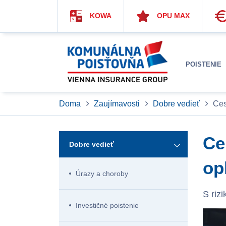
KOWA
OPU MAX
POISTENIE
Doma
Zaujímavosti
Dobre vedieť
Ces
Ce
Dobre vedieť
op
Úrazy a choroby
S riz
Investičné poistenie