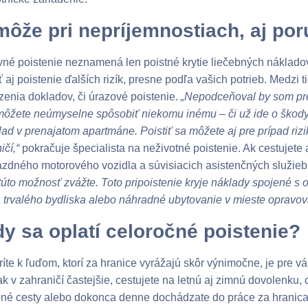
ôže pri nepríjemnostiach, aj por
né poistenie neznamená len poistné krytie liečebných nákladov
ť aj poistenie ďalších rizík, presne podľa vašich potrieb. Medzi t
enia dokladov, či úrazové poistenie.
„Nepodceňoval by som pre
môžete neúmyselne spôsobiť niekomu inému – či už ide o škody 
lad v prenajatom apartmáne. Poistiť sa môžete aj pre prípad ri
ičí,“
pokračuje špecialista na neživotné poistenie. Ak cestujete a
zdného motorového vozidla a súvisiacich asistenčných služieb
 túto možnosť zvážte. Toto pripoistenie kryje náklady spojené s
 trvalého bydliska alebo náhradné ubytovanie v mieste opravova
y sa oplatí celoročné poistenie?
ríte k ľuďom, ktorí za hranice vyrážajú skôr výnimočne, je pre 
ak v zahraničí častejšie, cestujete na letnú aj zimnú dovolenku,
né cesty alebo dokonca denne dochádzate do práce za hranica