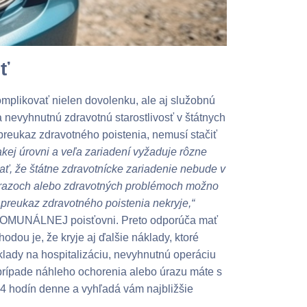
ť
mplikovať nielen dovolenku, ale aj služobnú
a nevyhnutnú zdravotnú starostlivosť v štátnych
reukaz zdravotného poistenia, nemusí stačiť
akej úrovni a veľa zariadení vyžaduje rôzne
tať, že štátne zdravotnícke zariadenie nebude v
h úrazoch alebo zdravotných problémoch možno
preukaz zdravotného poistenia nekryje,“
v KOMUNÁLNEJ poisťovni. Preto odporúča mať
hodou je, že kryje aj ďalšie náklady, ktoré
klady na hospitalizáciu, nevyhnutnú operáciu
 prípade náhleho ochorenia alebo úrazu máte s
 24 hodín denne a vyhľadá vám najbližšie