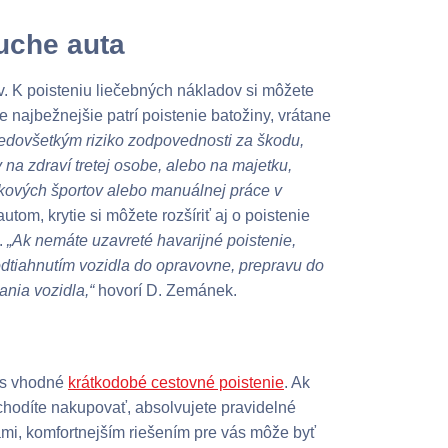
uche auta
. K poisteniu liečebných nákladov si môžete
ie najbežnejšie patrí poistenie batožiny, vrátane
dovšetkým riziko zodpovednosti za škodu,
na zdraví tretej osobe, alebo na majetku,
zikových športov alebo manuálnej práce v
utom, krytie si môžete rozšíriť aj o poistenie
.
„Ak nemáte uzavreté havarijné poistenie,
 odtiahnutím vozidla do opravovne, prepravu do
nia vozidla,“
hovorí D. Zemánek.
vás vhodné
krátkodobé cestovné poistenie
. Ak
 chodíte nakupovať, absolvujete pravidelné
mi, komfortnejším riešením pre vás môže byť