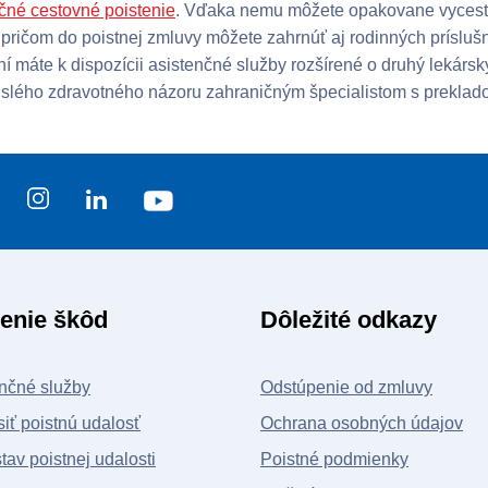
čné cestovné poistenie
. Vďaka nemu môžete opakovane vycesto
 pričom do poistnej zmluvy môžete zahrnúť aj rodinných príslu
ní máte k dispozícii asistenčné služby rozšírené o druhý lekár
slého zdravotného názoru zahraničným špecialistom s preklad
enie škôd
Dôležité odkazy
nčné služby
Odstúpenie od zmluvy
iť poistnú udalosť
Ochrana osobných údajov
stav poistnej udalosti
Poistné podmienky