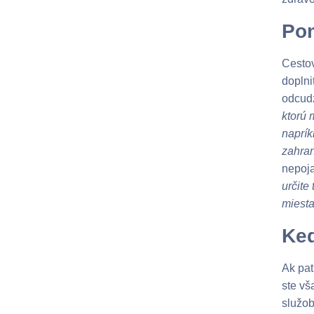
Pom
Cestov
doplni
odcudz
ktorú 
naprík
zahran
nepoja
určite
miesta
Ked
Ak pat
ste vš
služob