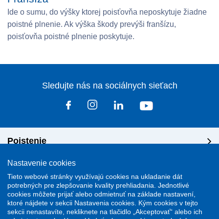
Ide o sumu, do výšky ktorej poisťovňa neposkytuje žiadne
poistné plnenie. Ak výška škody prevýši franšízu,
poisťovňa poistné plnenie poskytuje.
Sledujte nás na sociálnych sieťach
Poistenie
Nastavenie cookies
Riešenie škôd
Tieto webové stránky využívajú cookies na ukladanie dát
potrebných pre zlepšovanie kvality prehliadania. Jednotlivé
cookies môžete prijať alebo odmietnuť na základe nastavení,
Dôležité odkazy
ktoré nájdete v sekcii Nastavenia cookies. Kým cookies v tejto
sekcii nenastavíte, nekliknete na tlačidlo „Akceptovať“ alebo ich