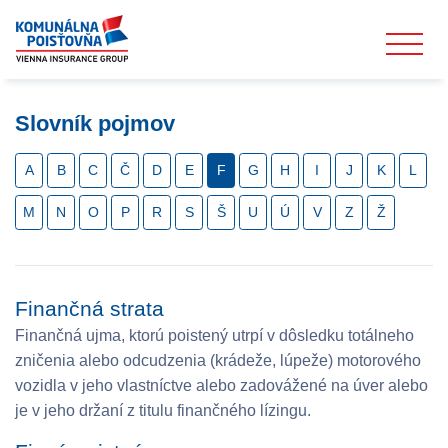
Slovník pojmov
Preskočiť na hlavný obsah
A
B
C
Č
D
E
F
G
H
I
J
K
L
M
N
O
P
R
S
Š
U
Ú
V
Z
Ž
Finančná strata
Finančná ujma, ktorú poistený utrpí v dôsledku totálneho
zničenia alebo odcudzenia (krádeže, lúpeže) motorového
vozidla v jeho vlastníctve alebo zadovážené na úver alebo
je v jeho držaní z titulu finančného lízingu.