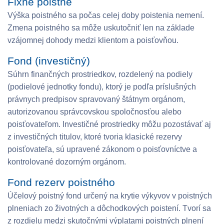
Fixné poistné
Výška poistného sa počas celej doby poistenia nemení.
Zmena poistného sa môže uskutočniť len na základe
vzájomnej dohody medzi klientom a poisťovňou.
Fond (investičný)
Súhrn finančných prostriedkov, rozdelený na podiely
(podielové jednotky fondu), ktorý je podľa príslušných
právnych predpisov spravovaný štátnym orgánom,
autorizovanou správcovskou spoločnosťou alebo
poisťovateľom. Investičné prostriedky môžu pozostávať aj
z investičných titulov, ktoré tvoria klasické rezervy
poisťovateľa, sú upravené zákonom o poisťovníctve a
kontrolované dozorným orgánom.
Fond rezerv poistného
Účelový poistný fond určený na krytie výkyvov v poistných
plneniach zo životných a dôchodkových poistení. Tvorí sa
z rozdielu medzi skutočnými výplatami poistných plnení