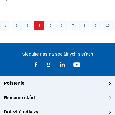
1
2
3
4
5
6
7
8
9
10
Sledujte nás na sociálnych sieťach
Poistenie
Riešenie škôd
Dôležité odkazy