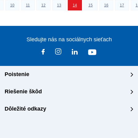
10
11
12
13
14
15
16
17
1
Sledujte nás na sociálnych sieťach
Poistenie
Riešenie škôd
Dôležité odkazy