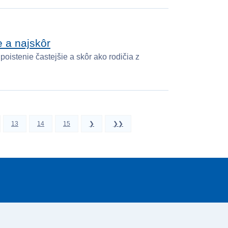
e a najskôr
oistenie častejšie a skôr ako rodičia z
13
14
15
❯
❯❯