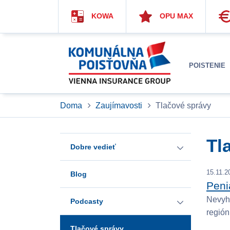
KOWA
OPU MAX
POISTENIE
Doma
Zaujímavosti
Tlačové správy
Tl
Dobre vedieť
15.11.2
Blog
Úrazy a choroby
Peni
Nevyhn
Podcasty
Investičné poistenie
región
Tlačové správy