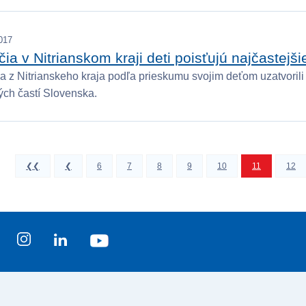
017
čia v Nitrianskom kraji deti poisťujú najčastejši
a z Nitrianskeho kraja podľa prieskumu svojim deťom uzatvorili p
ých častí Slovenska.
❮❮
❮
6
7
8
9
10
11
12