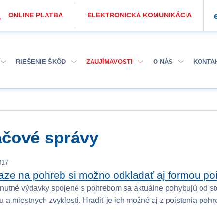
ONLINE PLATBA
ELEKTRONICKÁ KOMUNIKÁCIA
RIEŠENIE ŠKÔD
ZAUJÍMAVOSTI
O NÁS
KONTA
ačové správy
017
aze na pohreb si možno odkladať aj formou poi
utné výdavky spojené s pohrebom sa aktuálne pohybujú od stovie
u a miestnych zvyklostí. Hradiť je ich možné aj z poistenia poh