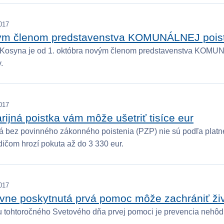
017
m členom predstavenstva KOMUNÁLNEJ poisť
 Kosyna je od 1. októbra novým členom predstavenstva KOM
y.
017
rijná poistka vám môže ušetriť tisíce eur
á bez povinného zákonného poistenia (PZP) nie sú podľa platne
dičom hrozí pokuta až do 3 330 eur.
017
vne poskytnutá prvá pomoc môže zachrániť živ
tohtoročného Svetového dňa prvej pomoci je prevencia nehôd 