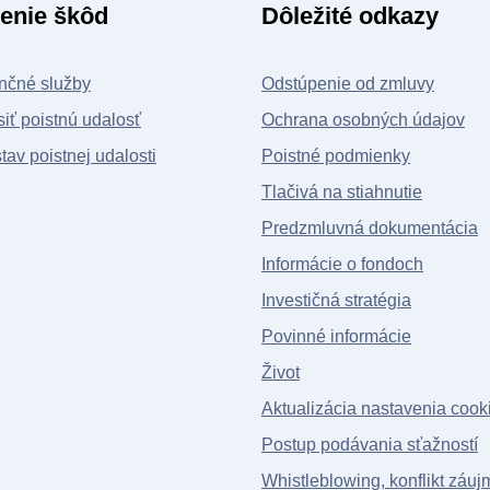
enie škôd
Dôležité odkazy
nčné služby
Odstúpenie od zmluvy
iť poistnú udalosť
Ochrana osobných údajov
stav poistnej udalosti
Poistné podmienky
Tlačivá na stiahnutie
Predzmluvná dokumentácia
Informácie o fondoch
Investičná stratégia
Povinné informácie
Život
Aktualizácia nastavenia cook
Postup podávania sťažností
Whistleblowing, konflikt záuj