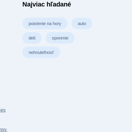
Najviac hľadané
poistenie na hory
auto
deti
sporenie
nehnuteľnosť
ies
mov,