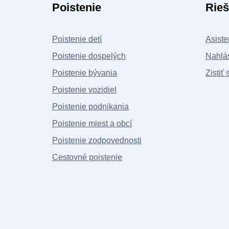
Poistenie
Rieš
Poistenie detí
Asiste
Poistenie dospelých
Nahlás
Poistenie bývania
Zistiť 
Poistenie vozidiel
Poistenie podnikania
Poistenie miest a obcí
Poistenie zodpovednosti
Cestovné poistenie